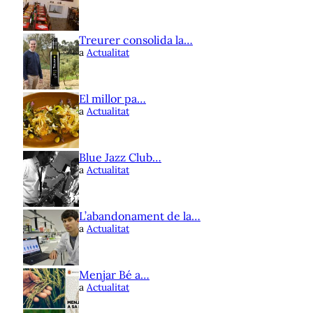
Treurer consolida la…
a
Actualitat
El millor pa…
a
Actualitat
Blue Jazz Club…
a
Actualitat
L’abandonament de la…
a
Actualitat
Menjar Bé a…
a
Actualitat