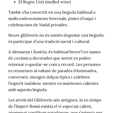
El Regne Unit (mulled wine)
També s’ha convertit en una beguda habitual a
molts esdeveniments hivernals, pistes d’esquí i
celebracions de Nadal privades.
Beure glühwein no és només degustar una beguda:
és participar d’una tradició social i cultural.
A Alemanya i Àustria, és habitual beure’l en tasses
de ceràmica decorades que sovint es poden
retornar o quedar-se com a record. Les persones
es reuneixen al voltant de parades il·luminades,
conversen, mengen dolços típics i celebren
l’esperit nadalenc mentre es mantenen calentes
amb aquesta beguda.
Les arrels del Glühwein són antigues. Ja en temps
de l’Imperi Romà existia el vi especiat calent,
anomenat conditum paradoxum, que s’estenia per