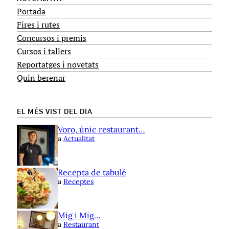
Portada
Fires i rutes
Concursos i premis
Cursos i tallers
Reportatges i novetats
Quin berenar
EL MÉS VIST DEL DIA
Voro, únic restaurant…
a
Actualitat
Recepta de tabulé
a
Receptes
Mig i Mig…
a
Restaurant