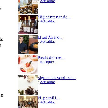
a
Actualitat
s
Mig centenar de…
a
Actualitat
El xef Álvaro…
ls
a
Actualitat
l
Pastís de tres…
a
Receptes
Algues: les verdures…
a
Actualitat
es
Vi, pernil i…
a
Actualitat