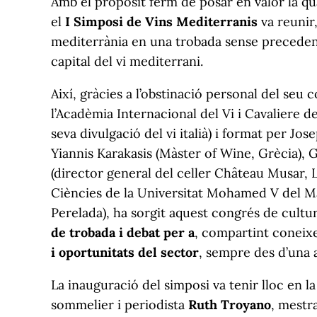
Amb el propòsit ferm de posar en valor la qual
el
I Simposi de Vins Mediterranis
va reunir,
mediterrània en una trobada sense precedent
capital del vi mediterrani.
Així, gràcies a l’obstinació personal del seu
l’Acadèmia Internacional del Vi i Cavaliere del
seva divulgació del vi italià) i format per J
Yiannis Karakasis (Màster of Wine, Grècia), G
(director general del celler Château Musar, L
Ciències de la Universitat Mohamed V del Mar
Perelada), ha sorgit aquest congrés de culture
de trobada i debat per a
, compartint coneix
i oportunitats del sector
, sempre des d’una a
La inauguració del simposi va tenir lloc en la
sommelier i periodista
Ruth Troyano
, mestr