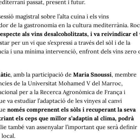
diterrani passat, present i futur.
ssió magistral sobre l’alta cuina i els vins
ador de la gastronomia en la cultura mediterrània. Ro
especte als vins desalcoholitzats, i va reivindicar el 
star per un vi que s’expressi a través del sòl i de la
ncia i una mínima intervenció, enfront dels vins zero 
màtic
, amb la participació de
Maria Snoussi
, membre
ències de la Universitat Mohamed V del Marroc,
 Nacional per a la Recerca Agronòmica de França i
 va estudiar l’adaptació de les vinyes al canvi
que
només comprenent els sòls i recuperant la seva
triant els ceps que millor s’adaptin al clima, podrà
alie també van assenyalar l’important que serà definir
local.