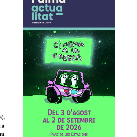
a)
,
ra
au