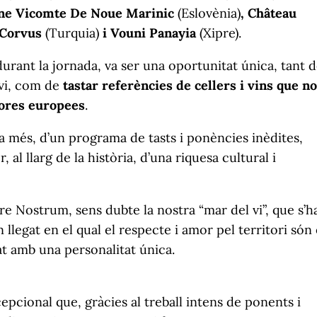
ne Vicomte De Noue Marinic
(Eslovènia)
, Château
 Corvus
(Turquia)
i Vouni Panayia
(Xipre).
 durant la jornada, va ser una oportunitat única, tant 
 vi, com de
tastar referències de cellers i vins que no
ïdores europees
.
 a més, d’un programa de tasts i ponències inèdites,
l llarg de la història, d’una riquesa cultural i
e Nostrum, sens dubte la nostra “mar del vi”, que s’h
 llegat en el qual el respecte i amor pel territori són 
at amb una personalitat única.
cional que, gràcies al treball intens de ponents i