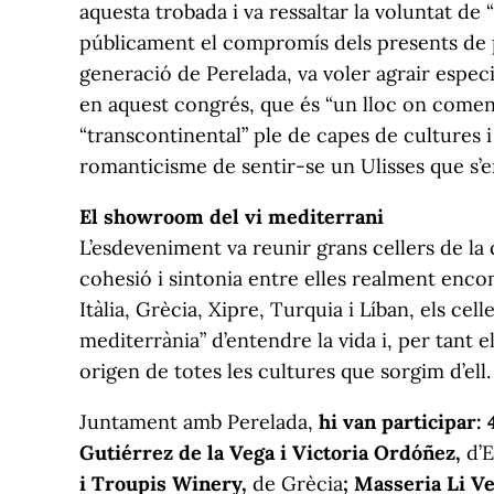
aquesta trobada i va ressaltar la voluntat d
públicament el compromís dels presents de p
generació de Perelada, va voler agrair especi
en aquest congrés, que és “un lloc on comença
“transcontinental” ple de capes de cultures i 
romanticisme de sentir-se un Ulisses que s’
El showroom del vi mediterrani
L’esdeveniment va reunir grans cellers de la
cohesió i sintonia entre elles realment enco
Itàlia, Grècia, Xipre, Turquia i Líban, els ce
mediterrània” d’entendre la vida i, per tant 
origen de totes les cultures que sorgim d’ell.
Juntament amb Perelada,
hi van participar: 
Gutiérrez de la Vega i Victoria Ordóñez,
d’
i Troupis Winery,
de Grècia
; Masseria Li Ve