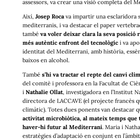
assessors, va crear una visió completa del Me
Així,
Josep Roca
va impartir una esclaridora se
mediterranis, i va destacar el paper vertebr
també
va voler deixar clara la seva posició r
més autèntic enfront del tecnològic
i va apo
identitat del Mediterrani, amb història, essè
baixos en alcohol.
També
s’hi va tractar el repte del canvi cli
del comitè i professora en la Facultat de Ci
i
Nathalie Ollat
, investigadora en l’Institut
directora de LACCAVE (el projecte francès que
climàtic). Totes dues ponents van destacar 
activitat microbiòtica, al mateix temps que 
haver-hi futur al Mediterrani
. Maria i Nath
estratègies d’adaptació en conjunt en l’àmbit 