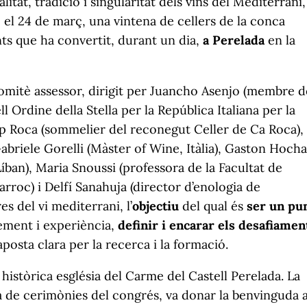
itat, tradició i singularitat dels vins del Mediterrani,
 el 24 de març, una vintena de cellers de la conca
s que ha convertit, durant un dia,
a Perelada
en la
 comitè assessor, dirigit per Juancho Asenjo (membre d
l Ordine della Stella per la República Italiana per la
osep Roca (sommelier del reconegut Celler de Ca Roca),
abriele Gorelli (Màster of Wine, Itàlia), Gaston Hocha
íban), Maria Snoussi (professora de la Facultat de
roc) i Delfí Sanahuja (director d’enologia de
s del vi mediterrani, l’
objectiu
del qual és
ser un pu
ement i experiència,
definir i encarar els desafiamen
posta clara per la recerca i la formació.
 històrica església del Carme del Castell Perelada. La
a de cerimònies del congrés, va donar la benvinguda 