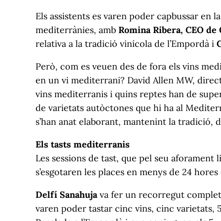
Els assistents es varen poder capbussar en la h
mediterrànies, amb
Romina Ribera, CEO de 
relativa a la tradició vinícola de l’Empordà i
Però, com es veuen des de fora els vins med
en un vi mediterrani? David Allen MW, direc
vins mediterranis i quins reptes han de super
de varietats autòctones que hi ha al Mediterra
s’han anat elaborant, mantenint la tradició, 
Els tasts mediterranis
Les sessions de tast, que pel seu aforament l
s’esgotaren les places en menys de 24 hores d
Delfí Sanahuja
va fer un recorregut complet d
varen poder tastar cinc vins, cinc varietats, 