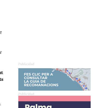
e
r
nt
ts
a