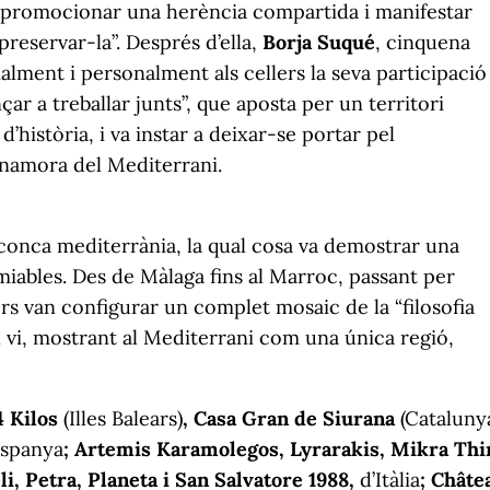
e “promocionar una herència compartida i manifestar
reservar-la”. Després d’ella,
Borja Suqué
, cinquena
alment i personalment als cellers la seva participació
r a treballar junts”, que aposta per un territori
d’història, i va instar a deixar-se portar pel
enamora del Mediterrani.
 conca mediterrània, la qual cosa va demostrar una
miables. Des de Màlaga fins al Marroc, passant per
llers van configurar un complet mosaic de la “filosofia
el vi, mostrant al Mediterrani com una única regió,
4 Kilos
(Illes Balears)
, Casa Gran de Siurana
(Cataluny
Espanya
; Artemis Karamolegos, Lyrarakis, Mikra Thi
li, Petra, Planeta i San Salvatore 1988,
d’Itàlia
; Châte