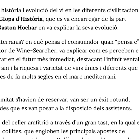
istòria i evolució del vi en les diferents civilitzacion
Glops d’Història
, que es va encarregar de la part
Gaston Hochar
en va explicar la seva evolució.
iterranis? en què pensa el consumidor quan “pensa e”
tor de Wine-Searcher, va explicar com es perceben e
ar en el futur més immediat, destacant l’infinit vental
ni i la riquesa i varietat de vins únics i diferents que
des de fa molts segles en el marc mediterrani.
imitat s’havien de reservar, van ser un èxit rotund,
es que es van posar a la disposició dels assistents.
el celler amfitrió a través d’un gran tast, en la qual 
5 collites, que engloben les principals apostes de