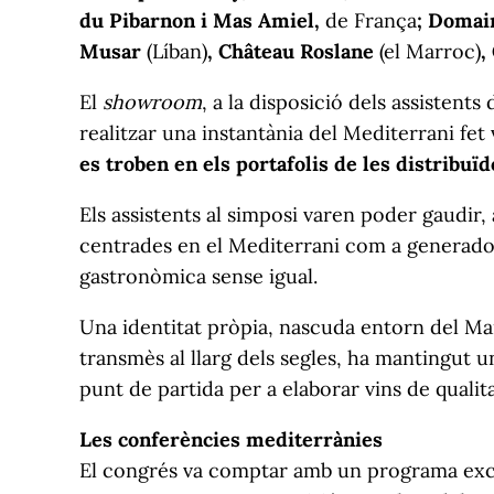
du Pibarnon i Mas Amiel,
de França
; Domai
Musar
(Líban)
, Château Roslane
(el Marroc)
,
El
showroom
, a la disposició dels assistents
realitzar una instantània del Mediterrani fet
es troben en els portafolis de les distribu
Els assistents al simposi varen poder gaudir,
centrades en el Mediterrani com a generador, a
gastronòmica sense igual.
Una identitat pròpia, nascuda entorn del Mar
transmès al llarg dels segles, ha mantingut un
punt de partida per a elaborar vins de qualit
Les conferències mediterrànies
El congrés va comptar amb un programa excep