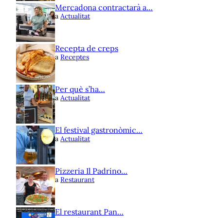
Mercadona contractarà a…
a
Actualitat
Recepta de creps
a
Receptes
Per què s’ha…
a
Actualitat
El festival gastronòmic…
a
Actualitat
Pizzeria Il Padrino…
a
Restaurant
El restaurant Pan…