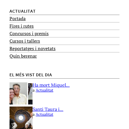
ACTUALITAT
Portada
Fires i rutes
Concursos i premis
Cursos i tallers
Reportatges i novetats
Quin berenar
EL MÉS VIST DEL DIA
Ha mort Miquel…
a
Actualitat
Santi Taura i…
a
Actualitat