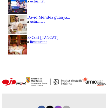
a
Actualitat
David Mendez guanya…
a
Actualitat
E-Cosí [TANCAT]
a
Restaurant