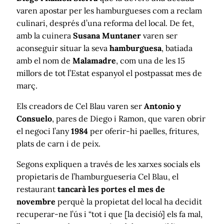
varen apostar per les hamburgueses com a reclam
culinari, després d’una reforma del local. De fet,
amb la cuinera
Susana Muntaner
varen ser
aconseguir situar la seva
hamburguesa
, batiada
amb el nom de
Malamadre
, com una de les 15
millors de tot l’Estat espanyol el postpassat mes de
març.
Els creadors de Cel Blau varen ser
Antonio y
Consuelo
, pares de Diego i Ramon, que varen obrir
el negoci l’any
1984
per oferir-hi paelles, fritures,
plats de carn i de peix.
Segons expliquen a través de les xarxes socials els
propietaris de l’hamburgueseria Cel Blau, el
restaurant
tancarà les portes el mes de
novembre
perquè la propietat del local ha decidit
recuperar-ne l’ús i “tot i que [la decisió] els fa mal,