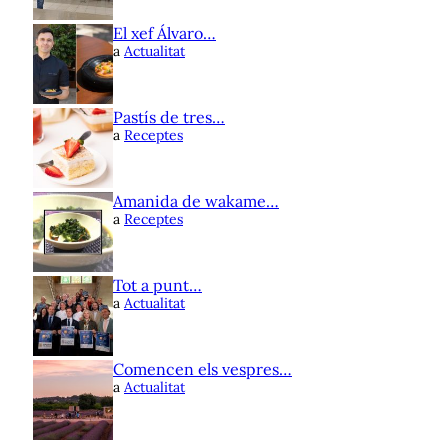
El xef Álvaro…
a
Actualitat
Pastís de tres…
a
Receptes
Amanida de wakame…
a
Receptes
Tot a punt…
a
Actualitat
Comencen els vespres…
a
Actualitat