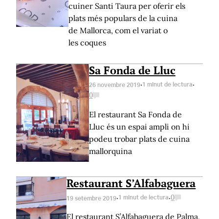
cuiner Santi Taura per oferir els
plats més populars de la cuina
de Mallorca, com el variat o
les coques
Sa Fonda de Lluc
·
·
1 minut de lectura
26 novembre 2019
0
El restaurant Sa Fonda de
Lluc és un espai ampli on hi
podeu trobar plats de cuina
mallorquina
Restaurant S’Alfabaguera
·
·
1 minut de lectura
0
19 setembre 2019
El restaurant S’Alfabaguera de Palma,