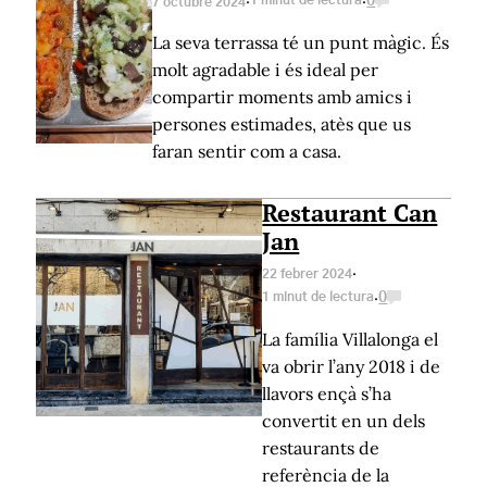
·
·
1 minut de lectura
0
7 octubre 2024
La seva terrassa té un punt màgic. És
molt agradable i és ideal per
compartir moments amb amics i
persones estimades, atès que us
faran sentir com a casa.
Restaurant Can
Jan
·
22 febrer 2024
·
1 minut de lectura
0
La família Villalonga el
va obrir l’any 2018 i de
llavors ençà s’ha
convertit en un dels
restaurants de
referència de la