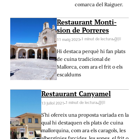
comarca del Raiguer.
Restaurant Monti-
sion de Porreres
·
·
1 minut de lectura
0
11 maig 2023
Hi destaca perquè hi fan plats
de cuina tradicional de
Mallorca, com ara el frit o els
escaldums
Restaurant Canyamel
·
·
1 minut de lectura
0
13 juliol 2021
S’hi ofereix una proposta variada en la
qual hi destaquen els plats de cuina
mallorquina, com ara els caragols, les
albergínies farcides, les sopes, el frit o