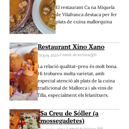
El restaurant Ca na Miquela
de Vilafranca destaca per fer
plats de cuina mallorquina
Restaurant Xino Xano
·
·
1 minut de lectura
0
19 juny 2025
La relació qualitat-preu és molt bona.
Hi trobareu molta varietat, amb
especial atenció als plats de la cuina
tradicional de Mallorca i als vins de
l’illa, especialment els felanitxers.
Sa Creu de Sóller (a
mossegadetes)