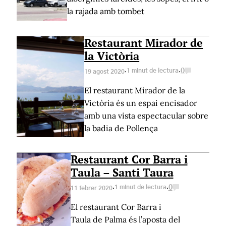
la rajada amb tombet
Restaurant Mirador de
la Victòria
·
·
1 minut de lectura
0
19 agost 2020
El restaurant Mirador de la
Victòria és un espai encisador
amb una vista espectacular sobre
la badia de Pollença
Restaurant Cor Barra i
Taula – Santi Taura
·
·
1 minut de lectura
0
11 febrer 2020
El restaurant Cor Barra i
Taula de Palma és l’aposta del