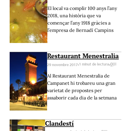
El local va complir 100 anys l’any
2018, una història que va
començar l’any 1918 gràcies a
l’empresa de Bernadí Campins
Restaurant Menestralia
·
·
1 minut de lectura
0
29 novembre 2017
Al Restaurant Menestralia de
Campanet hi trobareu una gran
varietat de propostes per
assaborir cada dia de la setmana
Clandestí