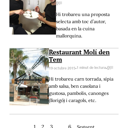
0
Hi trobareu una proposta
selecta amb toc d’autor,
basada en la cuina
mallorquina.
Restaurant Molí den
Tem
·
·
1 minut de lectura
0
19 octubre 2015
Hi trobareu carn torrada, sípia
amb salsa, ben casolana i
gustosa, pambolis, canonges
(llorigó) i caragols, etc.
1
2
3
…
6
Seguent