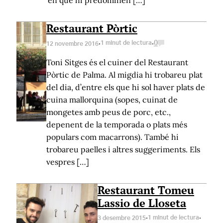
en què hi predominen […]
Restaurant Pòrtic
·
·
1 minut de lectura
0
12 novembre 2016
Toni Sitges és el cuiner del Restaurant
Pòrtic de Palma. Al migdia hi trobareu plat
del dia, d’entre els que hi sol haver plats de
cuina mallorquina (sopes, cuinat de
mongetes amb peus de porc, etc.,
depenent de la temporada o plats més
populars com macarrons). També hi
trobareu paelles i altres suggeriments. Els
vespres […]
Restaurant Tomeu
Lassio de Lloseta
·
·
1 minut de lectura
3 desembre 2015