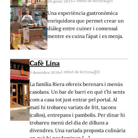
·
·
1 minut de lectura
0
24 gener 2017
Una experiència gastronòmica
enriquidora que permet crear un
diàleg entre cuiner i comensal
mentre es cuina l’àpat i es menja.
Cafè Lina
·
·
1 minut de lectura
0
5 desembre 2016
La família Riera ofereix berenars i menús
casolans. Un bar de barri en què t’hi sents
com a casa tot just entrar pel portal. Al
matí hi trobareu variats de frit, tacons
(callos), entrepans i pambolis. Per dinar hi
trobareu menú del dia de dilluns a
divendres. Una variada proposta culinària