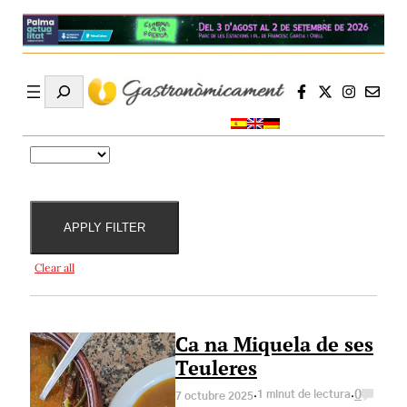
Search
Destacat
Especialitats
Localitats
Preus
per
APPLY FILTER
Clear all
Ca na Miquela de ses
Teuleres
·
·
1 minut de lectura
0
7 octubre 2025