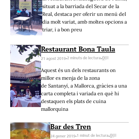
situat a la barriada del Secar de la
Real, destaca per oferir un menú del
dia molt variat, amb moltes opcions a
triar, i a bon preu
Restaurant Bona Taula
·
·
2 minuts de lectura
0
21 agost 2019
Aquest és un dels restaurants on
millor es menja de la zona
de Santanyí, a Mallorca, gràcies a una
carta completa i variada en què hi
destaquen els plats de cuina
mallorquina
Bar des Tren
·
·
1 minut de lectura
0
24 gener 2019