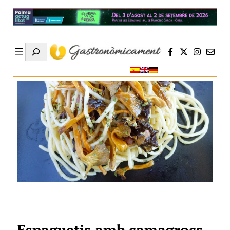
Search
Espaguetis amb camagrocs