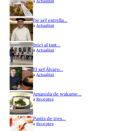
a
Actualitat
De xef estrella…
a
Actualitat
Inici al tast…
a
Actualitat
El xef Álvaro…
a
Actualitat
Amanida de wakame…
a
Receptes
Pastís de tres…
a
Receptes