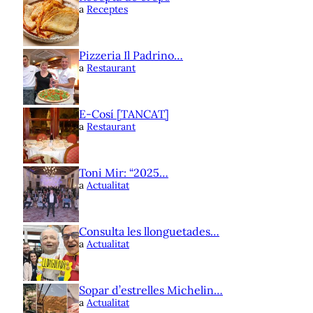
a
Receptes
Pizzeria Il Padrino…
a
Restaurant
E-Cosí [TANCAT]
a
Restaurant
Toni Mir: “2025…
a
Actualitat
Consulta les llonguetades…
a
Actualitat
Sopar d’estrelles Michelin…
a
Actualitat