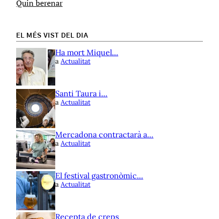
Quin berenar
EL MÉS VIST DEL DIA
Ha mort Miquel…
a
Actualitat
Santi Taura i…
a
Actualitat
Mercadona contractarà a…
a
Actualitat
El festival gastronòmic…
a
Actualitat
Recepta de creps