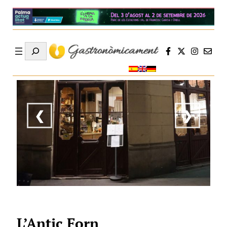
Search
❮
❯
L’Antic Forn