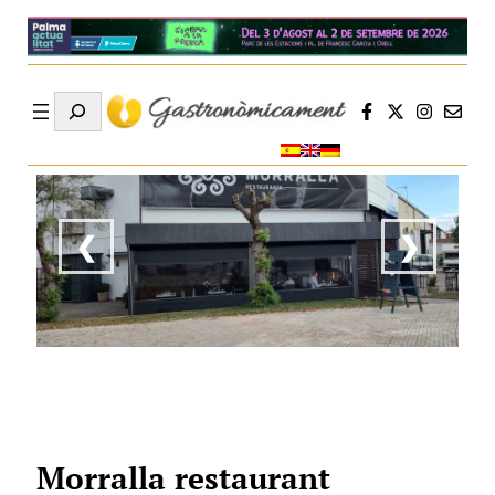
Search
❮
❯
Morralla restaurant