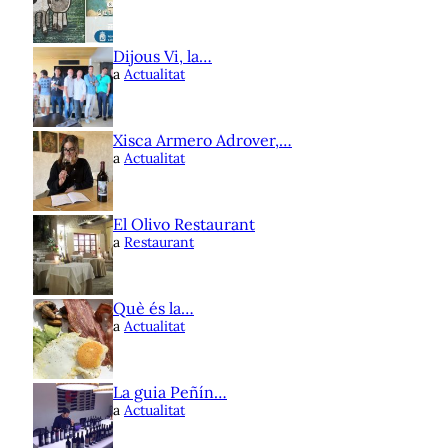
Dijous Vi, la…
a
Actualitat
Xisca Armero Adrover,…
a
Actualitat
El Olivo Restaurant
a
Restaurant
Què és la…
a
Actualitat
La guia Peñín…
a
Actualitat