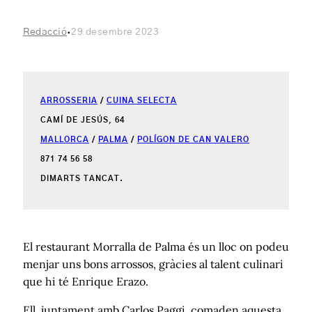
·
Redacció
29 desembre 2023
ARROSSERIA
/
CUINA SELECTA
CAMÍ DE JESÚS, 64
MALLORCA
/
PALMA
/
POLÍGON DE CAN VALERO
871 74 56 58
DIMARTS TANCAT.
El restaurant Morralla de Palma és un lloc on podeu
menjar uns bons arrossos, gràcies al talent culinari
que hi té Enrique Erazo.
Ell, juntament amb Carlos Paggi, comaden aquesta