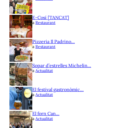
E-Cosí [TANCAT]
a
Restaurant
Pizzeria Il Padrino…
a
Restaurant
Sopar d’estrelles Michelin…
a
Actualitat
El festival gastronòmic…
a
Actualitat
El forn Can…
a
Actualitat