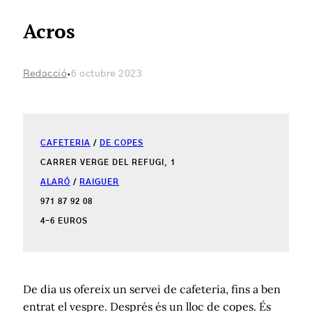
Acros
·
Redacció
6 octubre 2023
CAFETERIA
/
DE COPES
CARRER VERGE DEL REFUGI, 1
ALARÓ
/
RAIGUER
971 87 92 08
4-6 EUROS
De dia us ofereix un servei de cafeteria, fins a ben
entrat el vespre. Després és un lloc de copes. És