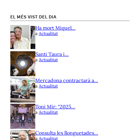
EL MÉS VIST DEL DIA
Ha mort Miquel…
a
Actualitat
Santi Taura i…
a
Actualitat
Mercadona contractarà a…
a
Actualitat
Toni Mir: “2025…
a
Actualitat
Consulta les llonguetades…
a
Actualitat