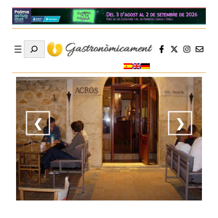
Search
❮
❯