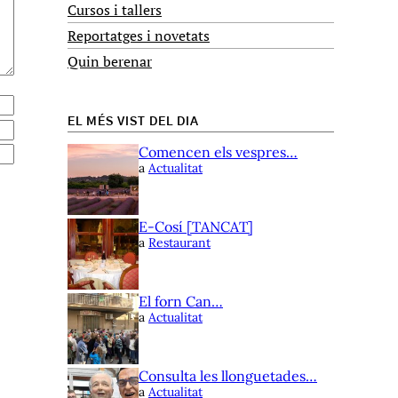
Cursos i tallers
Reportatges i novetats
Quin berenar
EL MÉS VIST DEL DIA
Comencen els vespres…
a
Actualitat
E-Cosí [TANCAT]
a
Restaurant
El forn Can…
a
Actualitat
Consulta les llonguetades…
a
Actualitat