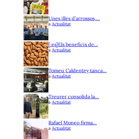
Unes illes d’arrossos,…
a
Actualitat
[:es]Els beneficis de…
a
Actualitat
Tomeu Caldentey tanca…
a
Actualitat
Treurer consolida la…
a
Actualitat
Rafael Moneo firma…
a
Actualitat