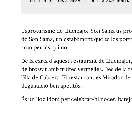
OBERT DE DILLUNS A DISSABTE, DE 19 A 23.30 HORES
L’agroturisme de Llucmajor Son Samà us prop
de Son Samà, un establiment que té les portes
com per als qui no.
De la carta d’aquest restaurant de Llucmajor, 
de brossat amb fruites vermelles. Des de la te
l’illa de Cabrera. El restaurant es Mirador 
degustació ben apetitós.
És un lloc idoni per celebrar-hi noces, batej