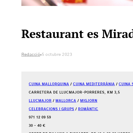
Restaurant es Mira
·
Redacció
5 octubre 2023
CUINA MALLORQUINA
/
CUINA MEDITERRÀNIA
/
CUINA 
CARRETERA DE LLUCMAJOR-PORRERES, KM 3,5
LLUCMAJOR
/
MALLORCA
/
MIGJORN
CELEBRACIONS I GRUPS
/
ROMÀNTIC
971 12 09 59
30 – 40 €