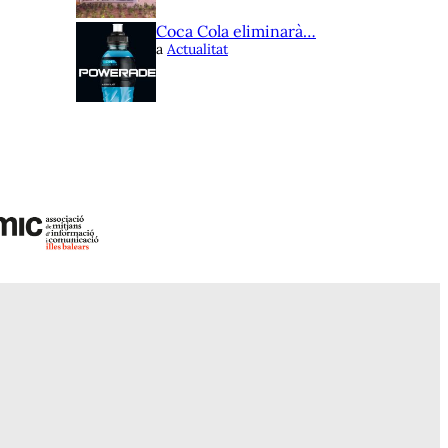
Coca Cola eliminarà…
a
Actualitat