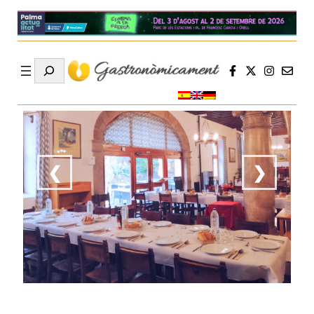
Search
❮
❯