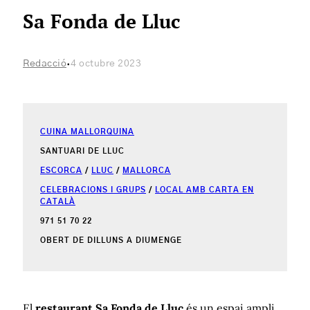
Sa Fonda de Lluc
·
Redacció
4 octubre 2023
CUINA MALLORQUINA
SANTUARI DE LLUC
ESCORCA
/
LLUC
/
MALLORCA
CELEBRACIONS I GRUPS
/
LOCAL AMB CARTA EN
CATALÀ
971 51 70 22
OBERT DE DILLUNS A DIUMENGE
El
restaurant Sa Fonda de Lluc
és un espai ampli