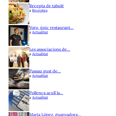
Recepta de tabulé
a
Receptes
Voro, únic restaurant…
a
Actualitat
Les associacions de…
a
Actualitat
Passau gust de…
a
Actualitat
Pollença acull la…
a
Actualitat
Maria López, guanyadora…