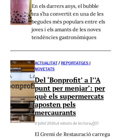
En els darrers anys, el bubble
tea s’ha convertit en una de les
begudes més populars entre els
joves i els amants de les noves
tendències gastronòmiques
ACTUALITAT
/
REPORTATGES I
NOVETATS
Del ‘Bonprofit’ a l’’A
punt per menjar’: per
què els supermercats
aposten pels
mercaurants
·
·
0
9 juliol 2026
4 minuts de lectura
El Gremi de Restauració carrega