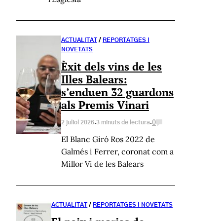
ACTUALITAT
/
REPORTATGES I
NOVETATS
Èxit dels vins de les
Illes Balears:
s’enduen 32 guardons
als Premis Vinari
·
·
0
2 juliol 2026
3 minuts de lectura
El Blanc Giró Ros 2022 de
Galmés i Ferrer, coronat com a
Millor Vi de les Balears
ACTUALITAT
/
REPORTATGES I NOVETATS