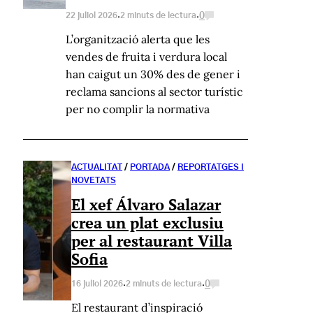
·
·
0
22 juliol 2026
2 minuts de lectura
L’organització alerta que les
vendes de fruita i verdura local
han caigut un 30% des de gener i
reclama sancions al sector turístic
per no complir la normativa
ACTUALITAT
/
PORTADA
/
REPORTATGES I
NOVETATS
El xef Álvaro Salazar
crea un plat exclusiu
per al restaurant Villa
Sofia
·
·
0
16 juliol 2026
2 minuts de lectura
El restaurant d’inspiració