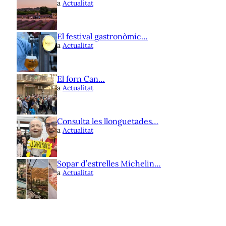
a
Actualitat
El festival gastronòmic…
a
Actualitat
El forn Can…
a
Actualitat
Consulta les llonguetades…
a
Actualitat
Sopar d’estrelles Michelin…
a
Actualitat