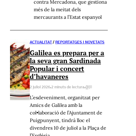
contra Mercadona, que gestiona
més de la meitat dels
mercaurants a l’Estat espanyol
ACTUALITAT
/
REPORTATGES I NOVETATS
Galilea es prepara per a
la seva gran Sardinada
Popular i concert
d’havaneres
·
·
0
2 juliol 2026
2 minuts de lectura
L’esdeveniment, organitzat per
Amics de Galilea amb la
col•laboració de l’Ajuntament de
Puigpunyent, tindrà lloc el
divendres 10 de juliol a la Plaça de
l’Església