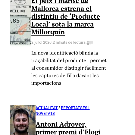
El peix i marisc de
Mallorca estrena el
distintiu de ‘Producte
Local’ sota la marca
Millorquín
·
·
0
2 juliol 2026
2 minuts de lectura
La nova identificació blinda la
traçabilitat del producte i permet
al consumidor distingir fàcilment
les captures de l’illa davant les
importacions
ACTUALITAT
/
REPORTATGES I
NOVETATS
Antoni Adrover,
primer premi d’Elogi