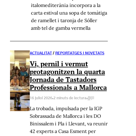
italomediterània incorpora a la
carta estival una sopa de tomàtiga
de ramellet i taronja de Sóller
amb tel de gamba vermella
ACTUALITAT
/
REPORTATGES I NOVETATS
Vi, pernil i vermut
protagonitzen la quarta
Jornada de Tastadors
Professionals a Mallorca
·
·
0
16 juliol 2026
2 minuts de lectura
La trobada, impulsada per la IGP
Sobrassada de Mallorca i les DO
Binissalem i Pla i Llevant, va reunir
42 experts a Casa Esment per