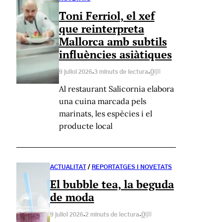
Toni Ferriol, el xef
que reinterpreta
Mallorca amb subtils
influències asiàtiques
·
·
0
9 juliol 2026
3 minuts de lectura
Al restaurant Salicornia elabora
una cuina marcada pels
marinats, les espècies i el
producte local
ACTUALITAT
/
REPORTATGES I NOVETATS
El bubble tea, la beguda
de moda
·
·
0
9 juliol 2026
2 minuts de lectura