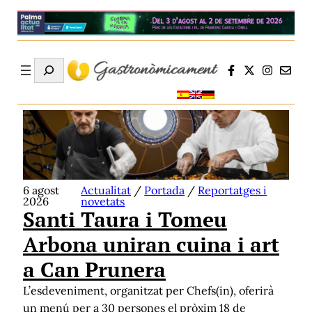
Search
6 agost
Actualitat
/
Portada
/
Reportatges i
2026
novetats
Santi Taura i Tomeu
Arbona uniran cuina i art
a Can Prunera
L’esdeveniment, organitzat per Chefs(in), oferirà
un menú per a 30 persones el pròxim 18 de