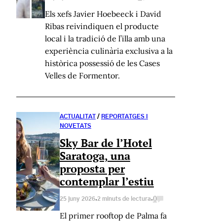
Els xefs Javier Hoebeeck i David
Ribas reivindiquen el producte
local i la tradició de l’illa amb una
experiència culinària exclusiva a la
històrica possessió de les Cases
Velles de Formentor.
ACTUALITAT
/
REPORTATGES I
NOVETATS
Sky Bar de l’Hotel
Saratoga, una
proposta per
contemplar l’estiu
·
·
0
25 juny 2026
2 minuts de lectura
El primer rooftop de Palma fa