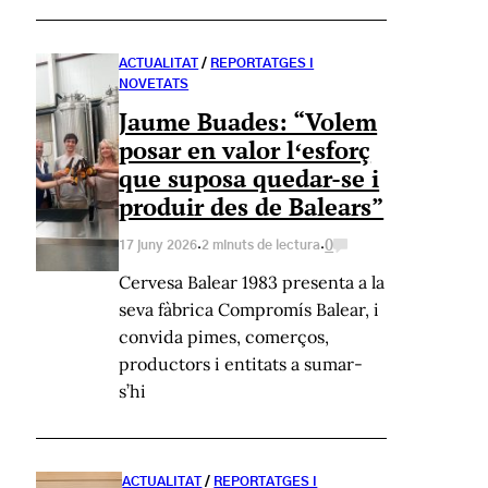
ACTUALITAT
/
REPORTATGES I
NOVETATS
Jaume Buades: “Volem
posar en valor lʻesforç
que suposa quedar-se i
produir des de Balears”
·
·
0
17 juny 2026
2 minuts de lectura
Cervesa Balear 1983 presenta a la
seva fàbrica Compromís Balear, i
convida pimes, comerços,
productors i entitats a sumar-
s’hi
ACTUALITAT
/
REPORTATGES I