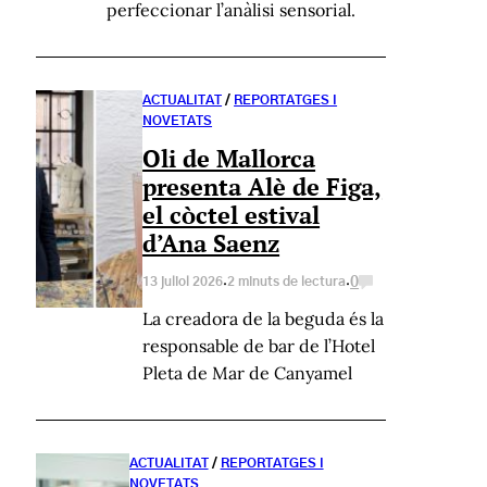
perfeccionar l’anàlisi sensorial.
ACTUALITAT
/
REPORTATGES I
NOVETATS
Oli de Mallorca
presenta Alè de Figa,
el còctel estival
d’Ana Saenz
·
·
0
13 juliol 2026
2 minuts de lectura
La creadora de la beguda és la
responsable de bar de l’Hotel
Pleta de Mar de Canyamel
ACTUALITAT
/
REPORTATGES I
NOVETATS