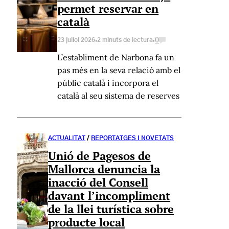
permet reservar en
català
·
·
0
23 juliol 2026
2 minuts de lectura
L’establiment de Narbona fa un
pas més en la seva relació amb el
públic català i incorpora el
català al seu sistema de reserves
ACTUALITAT
/
REPORTATGES I NOVETATS
Unió de Pagesos de
Mallorca denuncia la
inacció del Consell
davant l’incompliment
de la llei turística sobre
producte local