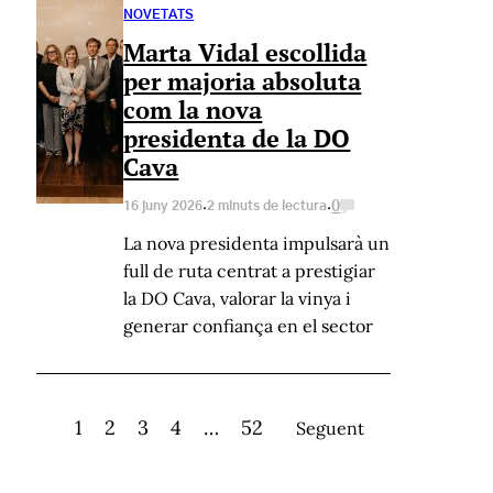
NOVETATS
Marta Vidal escollida
per majoria absoluta
com la nova
presidenta de la DO
Cava
·
·
0
16 juny 2026
2 minuts de lectura
La nova presidenta impulsarà un
full de ruta centrat a prestigiar
la DO Cava, valorar la vinya i
generar confiança en el sector
1
2
3
4
…
52
Seguent