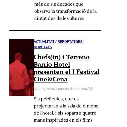
més de sis dècades que
observa la transformació de la
ciutat des de les altures
ACTUALITAT
/
REPORTATGES I
NOVETATS
Chefs(in) i Terreno
Barrio Hotel
presenten el I Festival
Cine&Cena
·
·
0
22 juny 2026
3 minuts de lectura
Sis pel•lícules, que es
projectaran a la sala de cinema
de l’hotel, i sis sopars a quatre
mans inspirades en els films