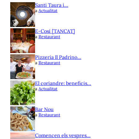
Santi Taura i…
a
Actualitat
E-Cosí [TANCAT]
a
Restaurant
Pizzeria Il Padrino…
a
Restaurant
El coriandre: beneficis…
a
Actualitat
Bar Nou
a
Restaurant
Comencen els vespres…