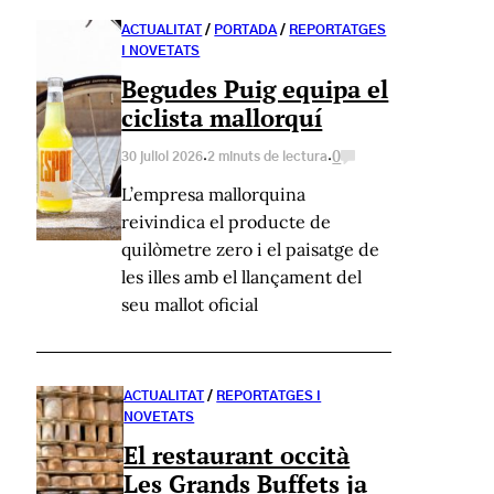
ACTUALITAT
/
PORTADA
/
REPORTATGES
I NOVETATS
Begudes Puig equipa el
ciclista mallorquí
·
·
0
30 juliol 2026
2 minuts de lectura
L’empresa mallorquina
reivindica el producte de
quilòmetre zero i el paisatge de
les illes amb el llançament del
seu mallot oficial
ACTUALITAT
/
REPORTATGES I
NOVETATS
El restaurant occità
Les Grands Buffets ja