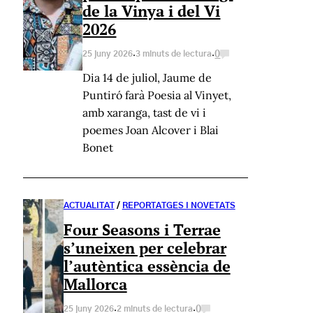
de la Vinya i del Vi
2026
·
·
0
25 juny 2026
3 minuts de lectura
Dia 14 de juliol, Jaume de
Puntiró farà Poesia al Vinyet,
amb xaranga, tast de vi i
poemes Joan Alcover i Blai
Bonet
ACTUALITAT
/
REPORTATGES I NOVETATS
Four Seasons i Terrae
s’uneixen per celebrar
l’autèntica essència de
Mallorca
·
·
0
25 juny 2026
2 minuts de lectura