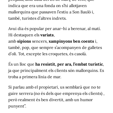
indica que era una fonda on s’hi allotjaven
mallorquins que passaven l’estiu a Son Bauló i,
també, turistes d’altres indrets.
Avui dia és popular per anar-hi a berenar, al matí.
Hi destaquen els
variats
,
amb
sipions
sencers,
xampinyons ben coents
i,
també, pop, que sempre s’acompanyen de galletes
d’oli. Tot, excepte les croquetes, és casolà.
És un lloc que
ha resistit, per ara, l’embat turístic
,
ja que principalment els clients són mallorquins. Es
troba a primera línia de mar.
Si parlau amb el propietari, us semblarà que no te
gaire xerrera (no és dels que emprenya els clients) ,
però realment és ben divertit, amb un humor
punyent”.