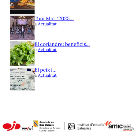
Toni Mir: “2025…
a
Actualitat
El coriandre: beneficis…
a
Actualitat
El peix i…
a
Actualitat