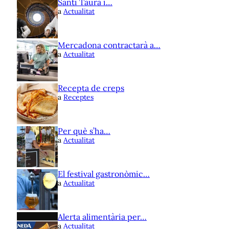
Santi Taura i…
a
Actualitat
Mercadona contractarà a…
a
Actualitat
Recepta de creps
a
Receptes
Per què s’ha…
a
Actualitat
El festival gastronòmic…
a
Actualitat
Alerta alimentària per…
a
Actualitat