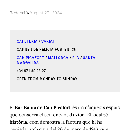
·
Redacció
August 27, 2024
CAFETERIA
/
VARIAT
CARRER DE FELICIÀ FUSTER, 35
CAN PICAFORT
/
MALLORCA
/
PLA
/
SANTA
MARGALIDA
+34 971 85 03 27
OPEN FROM MONDAY TO SUNDAY
El
Bar Bahia
de
Can Picafort
és un d’aquests espais
que conserva el seu encant d’avior. El local
té
història
, com demostra la factura que hi ha
penjada, amb data del 26 de març de 1916, que