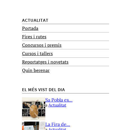
ACTUALITAT
Portada
Fires i rutes
Concursos i premis
Cursos i tallers
Reportatges i novetats
Quin berenar
EL MÉS VIST DEL DIA
Sa Pobla es…
a
Actualitat
La Fira de…
a
Actualitat