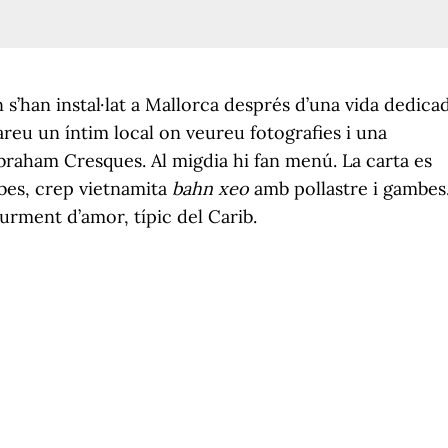
hn s’han instal·lat a Mallorca després d’una vida dedica
areu un íntim local on veureu fotografies i una
braham Cresques. Al migdia hi fan menú. La carta es
bes, crep vietnamita
bahn xeo
amb pollastre i gambes
turment d’amor, típic del Carib.