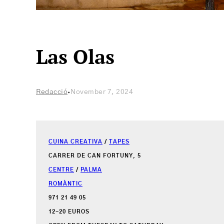
Las Olas
·
Redacció
November 7, 2024
CUINA CREATIVA
/
TAPES
CARRER DE CAN FORTUNY, 5
CENTRE
/
PALMA
ROMÀNTIC
971 21 49 05
12-20 EUROS