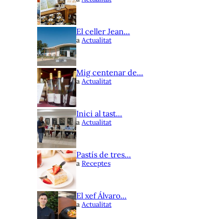
El celler Jean…
a
Actualitat
Mig centenar de…
a
Actualitat
Inici al tast…
a
Actualitat
Pastís de tres…
a
Receptes
El xef Álvaro…
a
Actualitat