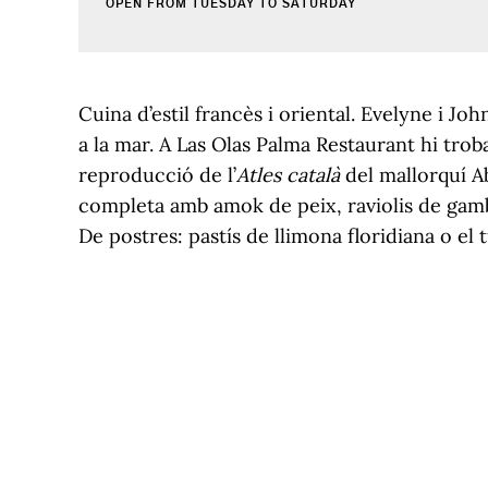
OPEN FROM TUESDAY TO SATURDAY
Cuina d’estil francès i oriental. Evelyne i Jo
a la mar. A Las Olas Palma Restaurant hi trob
reproducció de l’
Atles català
del mallorquí A
completa amb amok de peix, raviolis de gam
De postres: pastís de llimona floridiana o el 