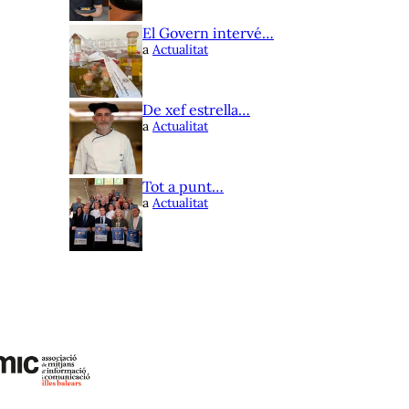
El Govern intervé…
a
Actualitat
De xef estrella…
a
Actualitat
Tot a punt…
a
Actualitat