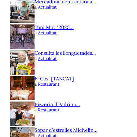
Mercadona contractarà a…
a
Actualitat
Toni Mir: “2025…
a
Actualitat
Consulta les llonguetades…
a
Actualitat
E-Cosí [TANCAT]
a
Restaurant
Pizzeria Il Padrino…
a
Restaurant
Sopar d’estrelles Michelin…
a
Actualitat