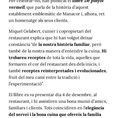
Per celebrar-ho, han publicat el
llibre
De pinyol
vermell
, que parla de la història d’aquest
establiment emblemàtic de Manacor i, alhora, ret
un homenatge als seus clients.
Miquel Gelabert, cuiner i copropietari del
restaurant explica que hi han volgut deixar
constància “de
la nostra història familiar
, però
també de la nostra manera d’entendre la cuina.
Hi
trobareu receptes
de tota la vida, aquelles que
formaren el cor del restaurant des dels inicis, i
també
receptes reinterpretades i evolucionades
,
fruit del meu camí entre la tradició i
l’experimentació”.
El llibre es va presentar dia 4 de desembre, al
restaurant, i hi assistiren una bona munió d’amics,
familiars i clients. Tots coincidiren en l’
elegància
del servei i la bona cuina que ofereix la família