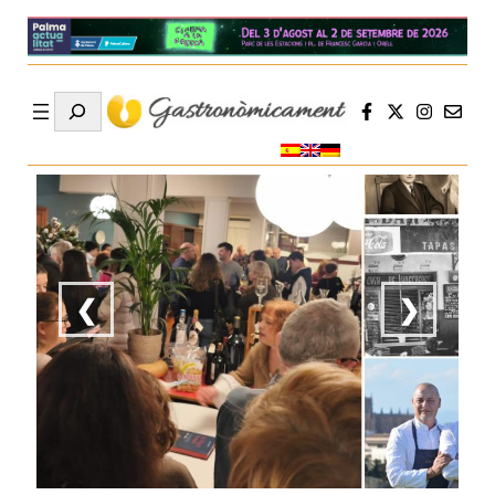
Search
❮
❯