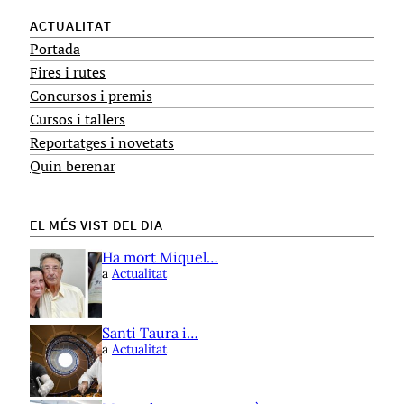
ACTUALITAT
Portada
Fires i rutes
Concursos i premis
Cursos i tallers
Reportatges i novetats
Quin berenar
EL MÉS VIST DEL DIA
Ha mort Miquel…
a
Actualitat
Santi Taura i…
a
Actualitat