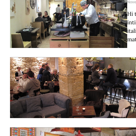
Nove
Hi 
ínt
ita
mat