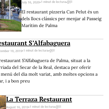
·
·
1 minut de lectura
0
July 16, 2020
El restaurant pizzeria Can Pelut és un
dels llocs clàssics per menjar al Passeig
Marítim de Palma
estaurant S’Alfabaguera
·
·
1 minut de lectura
0
tember 19, 2019
restaurant S’Alfabaguera de Palma, situat a la
rriada del Secar de la Real, destaca per oferir
 menú del dia molt variat, amb moltes opcions a
ar, i a bon preu
La Terraza Restaurant
·
·
1 minut de lectura
0
August 16, 2019