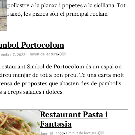
pollastre a la planxa i popetes a la siciliana. Tot
i això, les pizzes són el principal reclam
ímbol Portocolom
·
·
1 minut de lectura
0
tember 7, 2023
 restaurant Símbol de Portocolom és un espai on
dreu menjar de tot a bon preu. Té una carta molt
tensa de propostes que abasten des de pambolis
s a creps salades i dolces.
Restaurant Pasta i
Fantasia
·
·
1 minut de lectura
0
June 15, 2022