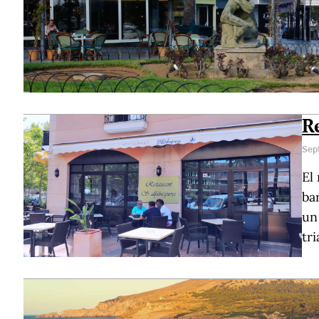
R
Sep
El 
ba
un
tri