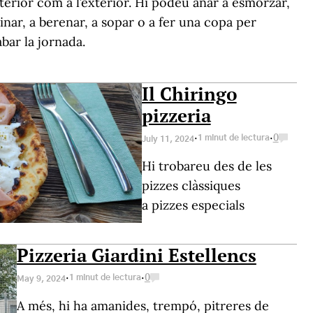
nterior com a l’exterior. Hi podeu anar a esmorzar,
inar, a berenar, a sopar o a fer una copa per
bar la jornada.
Il Chiringo
pizzeria
·
·
1 minut de lectura
0
July 11, 2024
Hi trobareu des de les
pizzes clàssiques
a pizzes especials
Pizzeria Giardini Estellencs
·
·
1 minut de lectura
0
May 9, 2024
A més, hi ha amanides, trempó, pitreres de