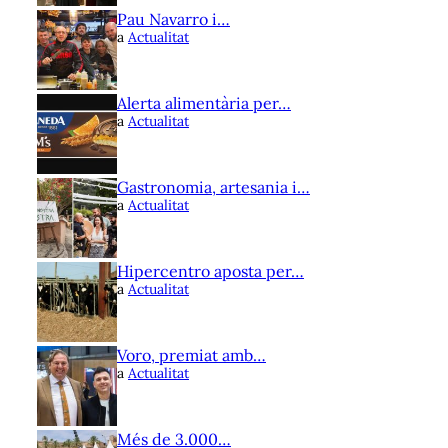
Pau Navarro i…
a
Actualitat
Alerta alimentària per…
a
Actualitat
Gastronomia, artesania i…
a
Actualitat
Hipercentro aposta per…
a
Actualitat
Voro, premiat amb…
a
Actualitat
Més de 3.000…