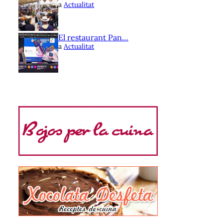
a
Actualitat
El restaurant Pan…
a
Actualitat