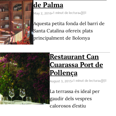
de Palma
·
·
1 minut de lectura
0
May 2, 2016
Aquesta petita fonda del barri de
Santa Catalina ofereix plats
principalment de Bolonya
Restaurant Can
Cuarassa Port de
Pollença
·
·
1 minut de lectura
0
August 3, 2015
La terrassa és ideal per
gaudir dels vespres
calorosos d’estiu