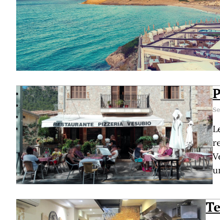
P
Se
L
r
V
u
Te