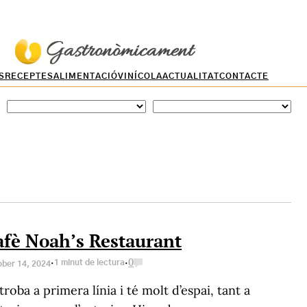
S
RECEPTES
ALIMENTACIÓ
VINÍCOLA
ACTUALITAT
CONTACTE
Localitats
Preus
afè Noah’s Restaurant
·
·
1 minut de lectura
0
ber 14, 2024
troba a primera línia i té molt d’espai, tant a