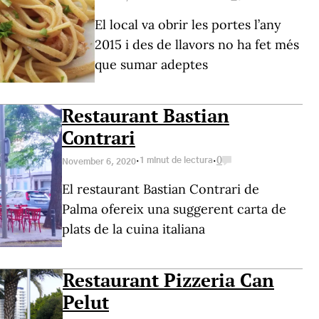
El local va obrir les portes l’any
2015 i des de llavors no ha fet més
que sumar adeptes
Restaurant Bastian
Contrari
·
·
1 minut de lectura
0
November 6, 2020
El restaurant Bastian Contrari de
Palma ofereix una suggerent carta de
plats de la cuina italiana
Restaurant Pizzeria Can
Pelut