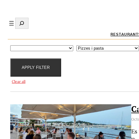
Search
RESTAURANT
Destacat per
Especialitats
APPLY FILTER
Clear all
C
Octo
Es 