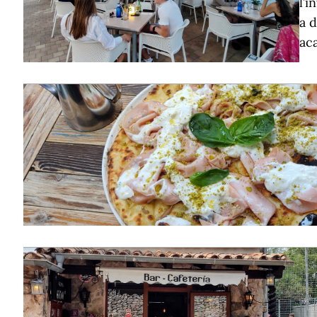
l’i
a d
aca