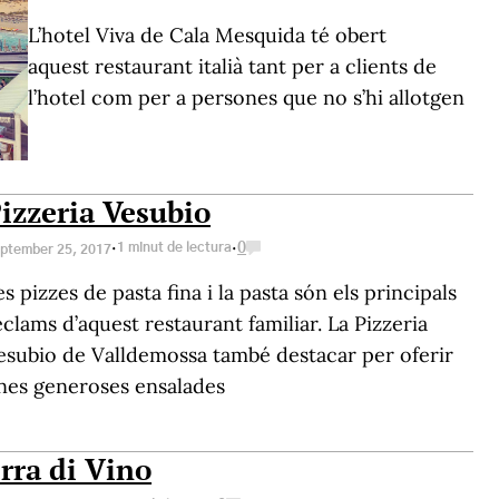
L’hotel Viva de Cala Mesquida té obert
aquest restaurant italià tant per a clients de
l’hotel com per a persones que no s’hi allotgen
izzeria Vesubio
·
·
1 minut de lectura
0
ptember 25, 2017
es pizzes de pasta fina i la pasta són els principals
eclams d’aquest restaurant familiar. La Pizzeria
esubio de Valldemossa també destacar per oferir
nes generoses ensalades
rra di Vino