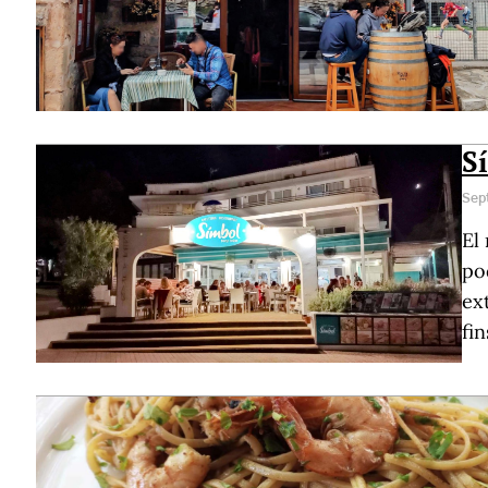
S
Sep
El
po
ex
fin