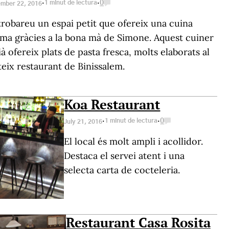
·
·
1 minut de lectura
0
mber 22, 2016
trobareu un espai petit que ofereix una cuina
ima gràcies a la bona mà de Simone. Aquest cuiner
lià ofereix plats de pasta fresca, molts elaborats al
eix restaurant de Binissalem.
Koa Restaurant
·
·
1 minut de lectura
0
July 21, 2016
El local és molt ampli i acollidor.
Destaca el servei atent i una
selecta carta de cocteleria.
Restaurant Casa Rosita