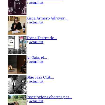
a
Actualitat
Xisca Armero Adrover,…
a
Actualitat
Torna Teatre de…
a
Actualitat
La Gaia, el…
a
Actualitat
Blue Jazz Club…
a
Actualitat
Inscripcions obertes per…
a
Actualitat