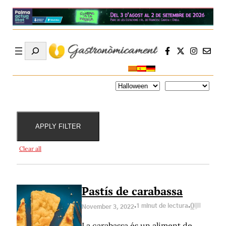
Search
Dificultats
Ingredients
Receptes
Temps de
temátiques
preparació
APPLY FILTER
Clear all
Pastís de carabassa
·
·
1 minut de lectura
0
November 3, 2022
La carabassa és un aliment de