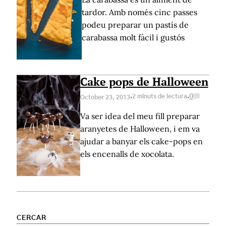
tardor. Amb només cinc passes
podeu preparar un pastís de
carabassa molt fàcil i gustós
Cake pops de Halloween
·
·
2 minuts de lectura
0
October 23, 2013
Va ser idea del meu fill preparar
aranyetes de Halloween, i em va
ajudar a banyar els cake-pops en
els encenalls de xocolata.
CERCAR