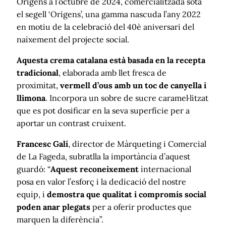
Orígens a l’octubre de 2024, comercialitzada sota
el segell ‘Orígens’, una gamma nascuda l’any 2022
en motiu de la celebració del 40è aniversari del
naixement del projecte social.
Aquesta crema catalana està basada en la recepta
tradicional
, elaborada amb llet fresca de
proximitat,
vermell d’ous amb un toc de canyella i
llimona
. Incorpora un sobre de sucre caramel·litzat
que es pot dosificar en la seva superfície per a
aportar un contrast cruixent.
Francesc Galí
, director de Màrqueting i Comercial
de La Fageda, subratlla la importància d’aquest
guardó: “
Aquest reconeixement
internacional
posa en valor l’esforç i la dedicació del nostre
equip, i
demostra que qualitat i compromís social
poden anar plegats
per a oferir productes que
marquen la diferència”.