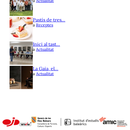
a
Actualitat
Pastís de tres…
a
Receptes
Inici al tast…
a
Actualitat
La Gaia, el…
a
Actualitat