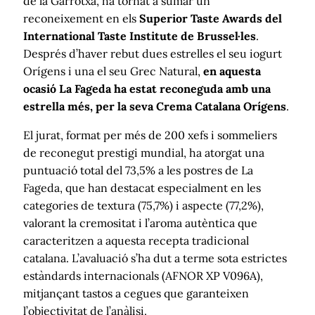
de la Garrotxa, ha tornat a sumar un
reconeixement en els
Superior Taste Awards del
International Taste Institute de Brussel·les
.
Després d’haver rebut dues estrelles el seu iogurt
Orígens i una el seu Grec Natural,
en aquesta
ocasió La Fageda ha estat reconeguda amb una
estrella més, per la seva Crema Catalana Orígens
.
El jurat, format per més de 200 xefs i sommeliers
de reconegut prestigi mundial, ha atorgat una
puntuació total del 73,5% a les postres de La
Fageda, que han destacat especialment en les
categories de textura (75,7%) i aspecte (77,2%),
valorant la cremositat i l’aroma autèntica que
caracteritzen a aquesta recepta tradicional
catalana. L’avaluació s’ha dut a terme sota estrictes
estàndards internacionals (AFNOR XP V096A),
mitjançant tastos a cegues que garanteixen
l’objectivitat de l’anàlisi.