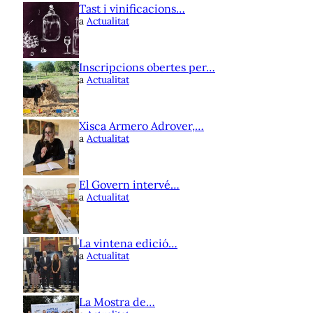
Tast i vinificacions…
a
Actualitat
Inscripcions obertes per…
a
Actualitat
Xisca Armero Adrover,…
a
Actualitat
El Govern intervé…
a
Actualitat
La vintena edició…
a
Actualitat
La Mostra de…