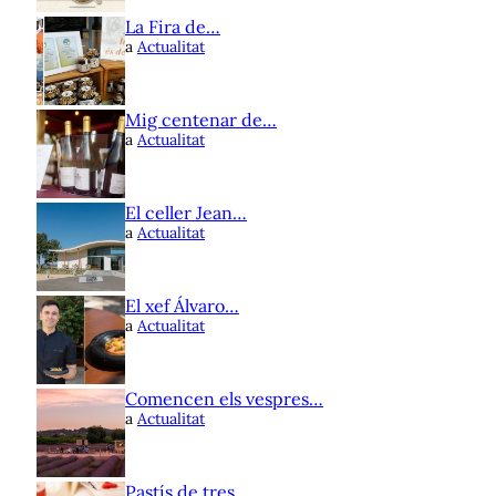
La Fira de…
a
Actualitat
Mig centenar de…
a
Actualitat
El celler Jean…
a
Actualitat
El xef Álvaro…
a
Actualitat
Comencen els vespres…
a
Actualitat
Pastís de tres…