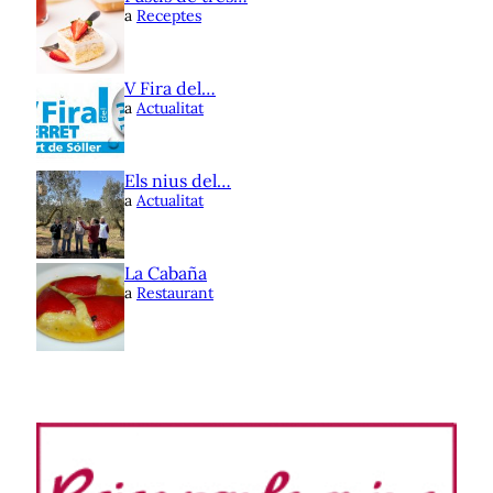
a
Receptes
V Fira del…
a
Actualitat
Els nius del…
a
Actualitat
La Cabaña
a
Restaurant