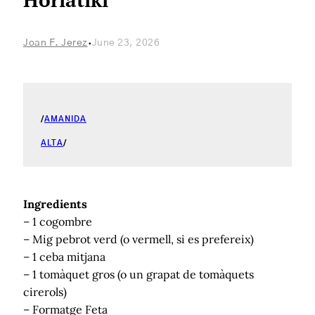
·
Joan F. Jerez
June 23, 2026
/
AMANIDA
ALTA
/
Ingredients
– 1 cogombre
– Mig pebrot verd (o vermell, si es prefereix)
– 1 ceba mitjana
– 1 tomàquet gros (o un grapat de tomàquets
cirerols)
– Formatge Feta