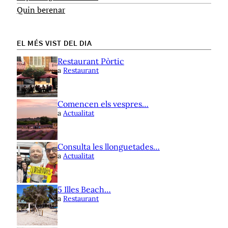
Quin berenar
EL MÉS VIST DEL DIA
Restaurant Pòrtic
a
Restaurant
Comencen els vespres…
a
Actualitat
Consulta les llonguetades…
a
Actualitat
5 Illes Beach…
a
Restaurant