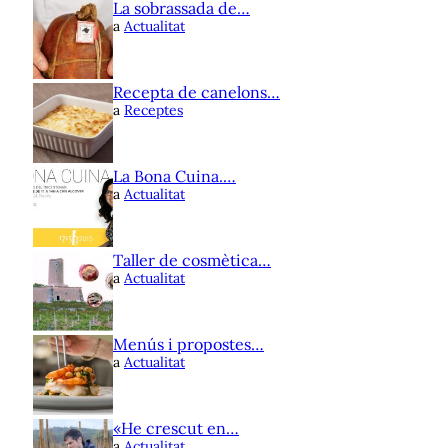
La sobrassada de…
a
Actualitat
Recepta de canelons…
a
Receptes
La Bona Cuina.…
a
Actualitat
Taller de cosmètica…
a
Actualitat
Menús i propostes…
a
Actualitat
«He crescut en…
a
Actualitat