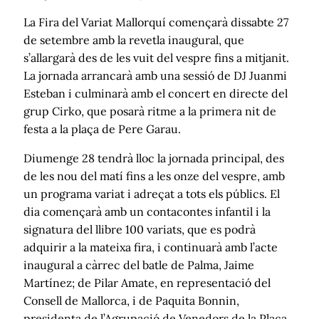
La Fira del Variat Mallorquí començarà dissabte 27
de setembre amb la revetla inaugural, que
s’allargarà des de les vuit del vespre fins a mitjanit.
La jornada arrancarà amb una sessió de DJ Juanmi
Esteban i culminarà amb el concert en directe del
grup Cirko, que posarà ritme a la primera nit de
festa a la plaça de Pere Garau.
Diumenge 28 tendrà lloc la jornada principal, des
de les nou del matí fins a les onze del vespre, amb
un programa variat i adreçat a tots els públics. El
dia començarà amb un contacontes infantil i la
signatura del llibre 100 variats, que es podrà
adquirir a la mateixa fira, i continuarà amb l’acte
inaugural a càrrec del batle de Palma, Jaime
Martínez; de Pilar Amate, en representació del
Consell de Mallorca, i de Paquita Bonnin,
presidenta de l’Agrupació de Venedors de la Plaça