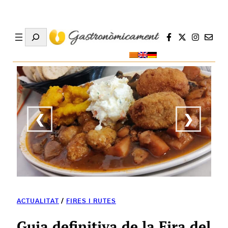
Search
❮
❯
ACTUALITAT
/
FIRES I RUTES
Guia definitiva de la Fira del