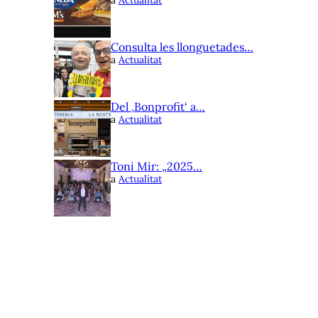
Consulta les llonguetades…
a
Actualitat
Del ‚Bonprofit‘ a…
a
Actualitat
Toni Mir: „2025…
a
Actualitat