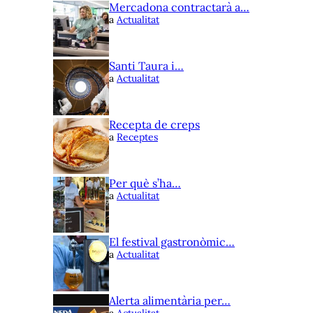
Mercadona contractarà a…
a
Actualitat
Santi Taura i…
a
Actualitat
Recepta de creps
a
Receptes
Per què s’ha…
a
Actualitat
El festival gastronòmic…
a
Actualitat
Alerta alimentària per…
a
Actualitat