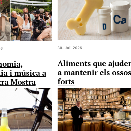
30. Juli 2026
26
Aliments que ajude
nomia,
a mantenir els osso
ia i música a
forts
tra Mostra