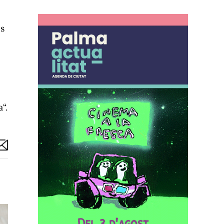
cs
“.