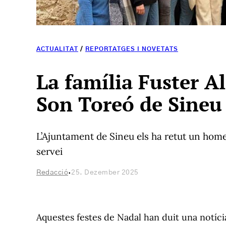
ACTUALITAT
/
REPORTATGES I NOVETATS
La família Fuster A
Son Toreó de Sineu
L’Ajuntament de Sineu els ha retut un hom
servei
·
Redacció
25. Dezember 2025
Aquestes festes de Nadal han duit una notícia