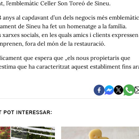
nt, l’emblemàtic Celler Son Toreó de Sineu.
93 anys al capdavant d’un dels negocis més emblemàti
tament de Sineu ha fet un homenatge a la família.
xarxes socials, en les quals amics i clients expressen
emprenen, fora del món de la restauració.
licament que espera que „els nous propietaris que
stima que ha caracteritzat aquest establiment fins ara
T POT INTERESSAR: