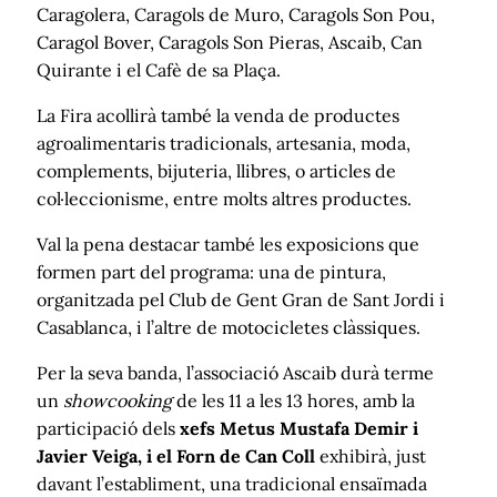
Caragolera, Caragols de Muro, Caragols Son Pou,
Caragol Bover, Caragols Son Pieras, Ascaib, Can
Quirante i el Cafè de sa Plaça.
La Fira acollirà també la venda de productes
agroalimentaris tradicionals, artesania, moda,
complements, bijuteria, llibres, o articles de
col·leccionisme, entre molts altres productes.
Val la pena destacar també les exposicions que
formen part del programa: una de pintura,
organitzada pel Club de Gent Gran de Sant Jordi i
Casablanca, i l’altre de motocicletes clàssiques.
Per la seva banda, l’associació Ascaib durà terme
un
showcooking
de les 11 a les 13 hores, amb la
participació dels
xefs Metus Mustafa Demir i
Javier Veiga, i el Forn de Can Coll
exhibirà, just
davant l’establiment, una tradicional ensaïmada