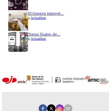
El Govern intervé…
a
Actualitat
Torna Teatre de…
a
Actualitat