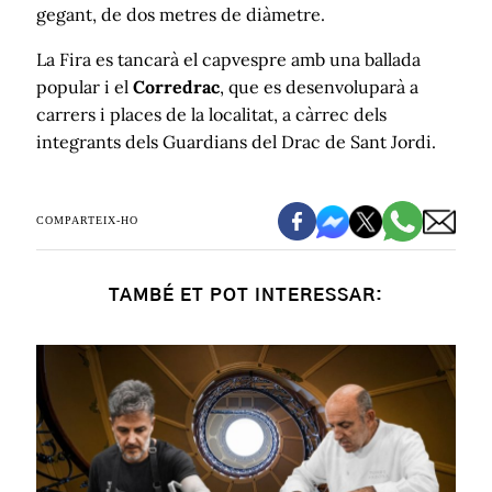
gegant, de dos metres de diàmetre.
La Fira es tancarà el capvespre amb una ballada
popular i el
Corredrac
, que es desenvoluparà a
carrers i places de la localitat, a càrrec dels
integrants dels Guardians del Drac de Sant Jordi.
COMPARTEIX-HO
TAMBÉ ET POT INTERESSAR: