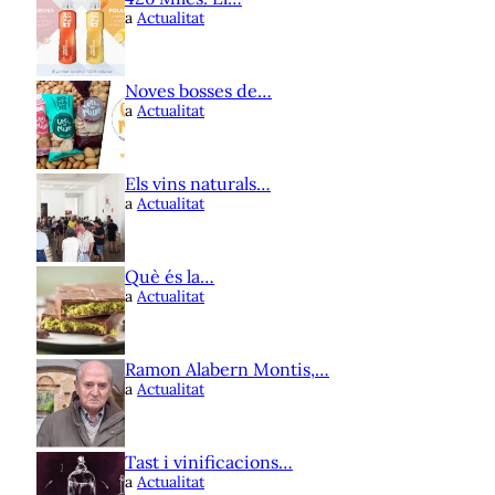
a
Actualitat
Noves bosses de…
a
Actualitat
Els vins naturals…
a
Actualitat
Què és la…
a
Actualitat
Ramon Alabern Montis,…
a
Actualitat
Tast i vinificacions…
a
Actualitat