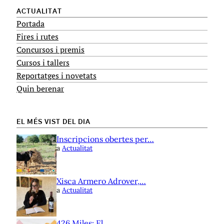
ACTUALITAT
Portada
Fires i rutes
Concursos i premis
Cursos i tallers
Reportatges i novetats
Quin berenar
EL MÉS VIST DEL DIA
Inscripcions obertes per…
a
Actualitat
Xisca Armero Adrover,…
a
Actualitat
426 Miles: El…