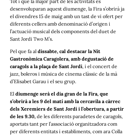
Tot i que la major part de les activitats es
desenvoluparan aquest diumenge, la Fira s’obrirà ja
el divendres 15 de maig amb un tast de vi ofert per
diferents cellers amb denominació d’origen i
l’actuació musical dels components del duet de
Sant Jordi Two M’s.
Pel que fa al
dissabte, cal destacar la Nit
Gastronòmica Caragolera, amb degustació de
caragols a la plaça de Sant Jordi
, i el concert de
jazz, boleros i música de cinema clàssic de la mà
d’Elisabet Garau i el seu grup.
El
diumenge serà el dia gran de la Fira, que
s’obrirà a les 9 del matí amb la cercavila a càrrec
dels Xeremiers de Sant Jordi i l’obertura, a partir
de les 9.30,
de les diferents paradetes de caragols,
aportats tant per l’associació organitzadora com
per diferents entitats i establiments, com ara Colla