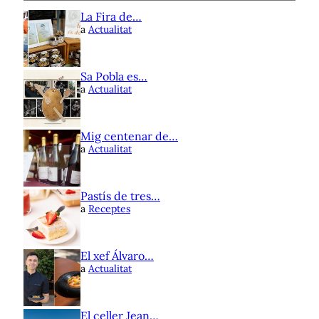
La Fira de…
a
Actualitat
Sa Pobla es…
a
Actualitat
Mig centenar de…
a
Actualitat
Pastís de tres…
a
Receptes
El xef Álvaro…
a
Actualitat
El celler Jean…