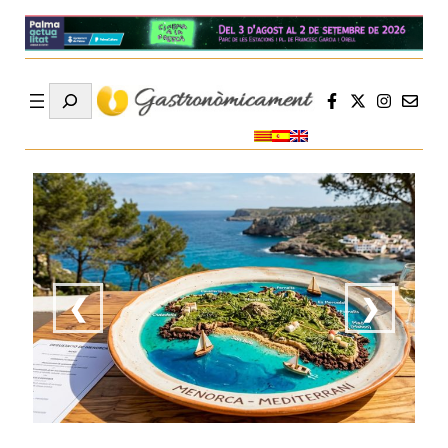
Search
❮
❯