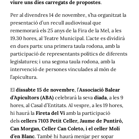
viure uns dies carregats de propostes
.
Per al divendres 14 de novembre, s’ha organitzat la
presentació d’un recull audiovisual que
rememorarà els 25 anys de la Fira de la Mel, a les
19.30 hores, al Teatre Municipal. L’acte es dividirà
en dues parts: una primera taula rodona, amb la
participació de representants polítics de diferents
legislatures; i una segona taula rodona, amb la
intervenció de persones vinculades al món de
l’apicultura.
El
dissabte 15 de novembre
, l’
Associació Balear
d’Apicultors (ABA)
celebrarà la seva
diada
, a les 9
hores, al Casal d’Entitats. Al vespre, a les 19 hores,
hi haurà la
Fireta del Vi
amb la participació
dels
cellers 7103 Petit Celler, Jaume de Puntiró,
Can Morgan, Celler Can Coleto, i el celler Molí
d’en Blanc
. També hi haurà menjar per sopar