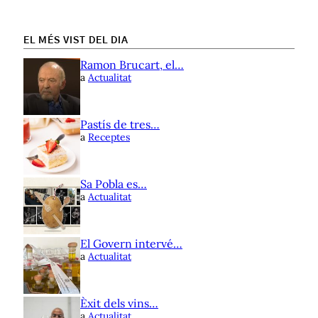
EL MÉS VIST DEL DIA
Ramon Brucart, el…
a
Actualitat
Pastís de tres…
a
Receptes
Sa Pobla es…
a
Actualitat
El Govern intervé…
a
Actualitat
Èxit dels vins…
a
Actualitat