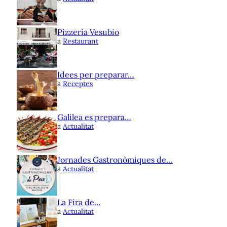
Pizzeria Vesubio
a
Restaurant
Idees per preparar…
a
Receptes
Galilea es prepara…
a
Actualitat
Jornades Gastronòmiques de…
a
Actualitat
La Fira de…
a
Actualitat