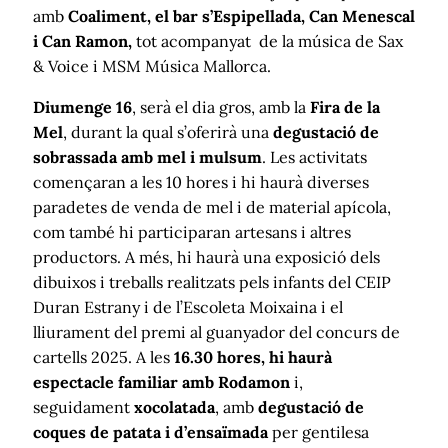
amb
Coaliment, el bar s’Espipellada, Can Menescal
i Can Ramon,
tot acompanyat de la música de Sax
& Voice i MSM Música Mallorca.
Diumenge 16
, serà el dia gros, amb la
Fira de la
Mel
, durant la qual s’oferirà una
degustació de
sobrassada amb mel i mulsum
. Les activitats
començaran a les 10 hores i hi haurà diverses
paradetes de venda de mel i de material apícola,
com també hi participaran artesans i altres
productors. A més, hi haurà una exposició dels
dibuixos i treballs realitzats pels infants del CEIP
Duran Estrany i de l’Escoleta Moixaina i el
lliurament del premi al guanyador del concurs de
cartells 2025. A les
16.30 hores, hi haurà
espectacle familiar amb Rodamon
i,
seguidament
xocolatada
, amb
degustació de
coques de patata i d’ensaïmada
per gentilesa