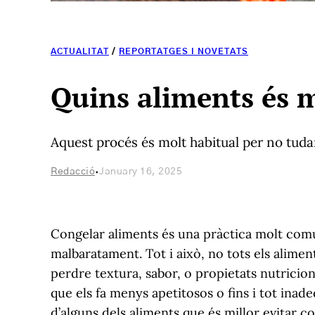
ACTUALITAT
/
REPORTATGES I NOVETATS
Quins aliments és m
Aquest procés és molt habitual per no tuda
·
Redacció
January 16, 2025
Congelar aliments és una pràctica molt comuna 
malbaratament. Tot i això, no tots els alime
perdre textura, sabor, o propietats nutricio
que els fa menys apetitosos o fins i tot inad
d’alguns dels aliments que és millor evitar co