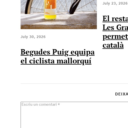
July 23, 2026
El rest
Les Gra
permet
July 30, 2026
català
Begudes Puig equipa
el ciclista mallorquí
DEIX