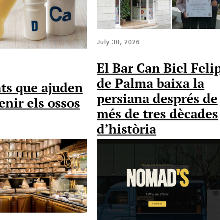
July 30, 2026
El Bar Can Biel Feli
de Palma baixa la
ts que ajuden
persiana després de
nir els ossos
més de tres dècades
d’història