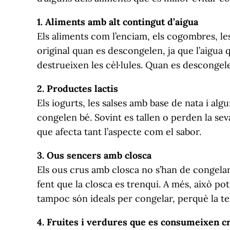
1. Aliments amb alt contingut d’aigua
Els aliments com l’enciam, els cogombres, les
original quan es descongelen, ja que l’aigua
destrueixen les cèl·lules. Quan es descongel
2. Productes lactis
Els iogurts, les salses amb base de nata i alg
congelen bé. Sovint es tallen o perden la se
que afecta tant l’aspecte com el sabor.
3. Ous sencers amb closca
Els ous crus amb closca no s’han de congelar, 
fent que la closca es trenqui. A més, això po
tampoc són ideals per congelar, perquè la te
4. Fruites i verdures que es consumeixen c