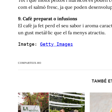
Tot i que molts peixos i mariscos es poden co
com el salmó fresc, ja que poden desenvolup
9. Cafè preparat o infusions
El cafè ja fet perd el seu sabor i aroma cara
un gust metàl·lic que el fa menys atractiu.
Imatge:
Getty Images
COMPARTEIX-HO
TAMBÉ E