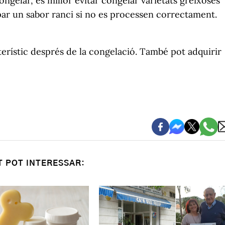
ngelar, és millor evitar congelar varietats greixoses
ar un sabor ranci si no es processen correctament.
cterístic després de la congelació. També pot adquirir
T POT INTERESSAR: