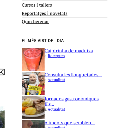
Cursos i tallers
Reportatges i novetats
Quin berenar
EL MÉS VIST DEL DIA
Caipirinha de maduixa
a
Receptes
Consulta les llonguetades…
a
Actualitat
Jornades gastronòmiques
Els…
a
Actualitat
Aliments que semblen…
a
Actualitat