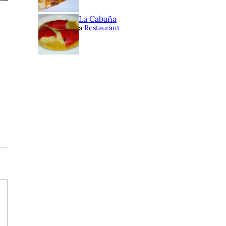
La Cabaña
a
Restaurant