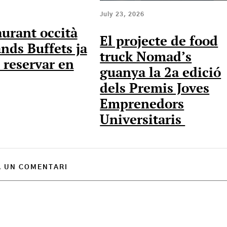
July 23, 2026
aurant occità
El projecte de food
nds Buffets ja
truck Nomad’s
 reservar en
guanya la 2a edició
dels Premis Joves
Emprenedors
Universitaris
A UN COMENTARI