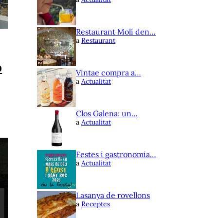
Restaurant Molí den…
a
Restaurant
p
Vintae compra a…
a
Actualitat
Clos Galena: un…
a
Actualitat
Festes i gastronomia…
a
Actualitat
Lasanya de rovellons
a
Receptes