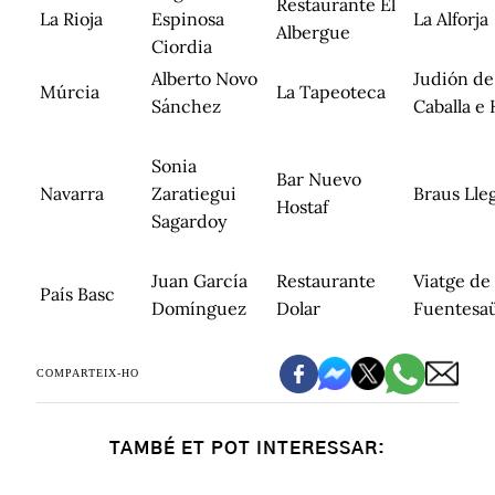
Restaurante El
La Rioja
Espinosa
La Alforja
Albergue
Ciordia
Alberto Novo
Judión de
Múrcia
La Tapeoteca
Sánchez
Caballa e 
Sonia
Bar Nuevo
Navarra
Zaratiegui
Braus Ll
Hostaf
Sagardoy
Juan García
Restaurante
Viatge de
País Basc
Domínguez
Dolar
Fuentesa
COMPARTEIX-HO
TAMBÉ ET POT INTERESSAR: