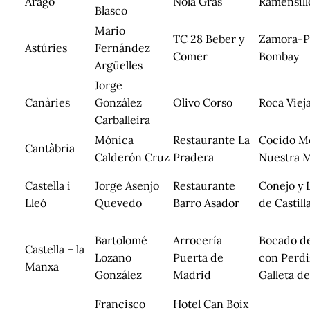
Aragó
Nola Gras
Ramensill
Blasco
Mario
TC 28 Beber y
Zamora-P
Astúries
Fernández
Comer
Bombay
Argüelles
Jorge
Canàries
González
Olivo Corso
Roca Viej
Carballeira
Mónica
Restaurante La
Cocido M
Cantàbria
Calderón Cruz
Pradera
Nuestra 
Castella i
Jorge Asenjo
Restaurante
Conejo y
Lleó
Quevedo
Barro Asador
de Castill
Bartolomé
Arrocería
Bocado de
Castella – la
Lozano
Puerta de
con Perdi
Manxa
González
Madrid
Galleta d
Francisco
Hotel Can Boix