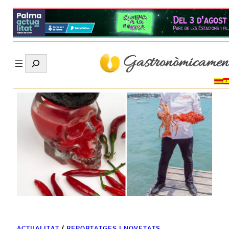
Search
ACTUALITAT
/
REPORTATGES I NOVETATS