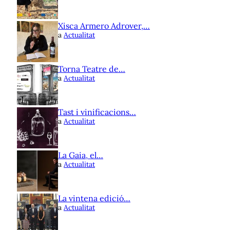
Xisca Armero Adrover,…
a
Actualitat
Torna Teatre de…
a
Actualitat
Tast i vinificacions…
a
Actualitat
La Gaia, el…
a
Actualitat
La vintena edició…
a
Actualitat