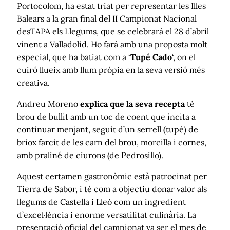
Portocolom, ha estat triat per representar les Illes
Balears a la gran final del II Campionat Nacional
desTAPA els Llegums, que se celebrarà el 28 d’abril
vinent a Valladolid. Ho farà amb una proposta molt
especial, que ha batiat com a ‘
Tupé Cado
‘, on el
cuiró llueix amb llum pròpia en la seva versió més
creativa.
Andreu Moreno
explica que la seva recepta
té
brou de bullit amb un toc de coent que incita a
continuar menjant, seguit d’un serrell (tupé) de
briox farcit de les carn del brou, morcilla i cornes,
amb praliné de ciurons (de Pedrosillo).
Aquest certamen gastronòmic està patrocinat per
Tierra de Sabor, i té com a objectiu donar valor als
llegums de Castella i Lleó com un ingredient
d’excel·lència i enorme versatilitat culinària. La
presentació oficial del campionat va ser el mes de