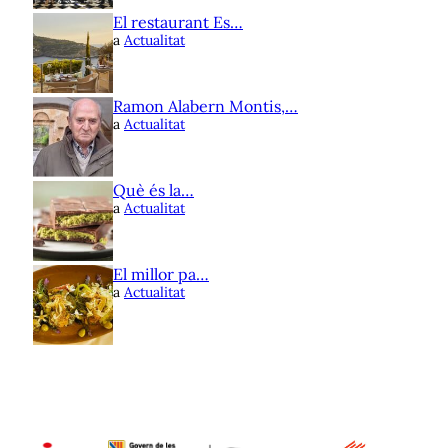
El restaurant Es…
a
Actualitat
Ramon Alabern Montis,…
a
Actualitat
Què és la…
a
Actualitat
El millor pa…
a
Actualitat