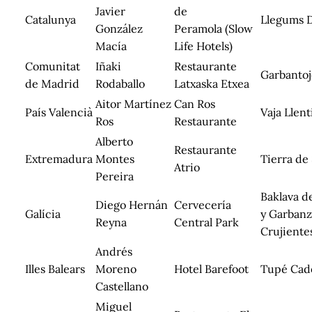
Javier
de
Catalunya
Llegums 
González
Peramola (Slow
Macía
Life Hotels)
Comunitat
Iñaki
Restaurante
Garbantoj
de Madrid
Rodaballo
Latxaska Etxea
Aitor Martínez
Can Ros
País Valencià
Vaja Llent
Ros
Restaurante
Alberto
Restaurante
Extremadura
Montes
Tierra de
Atrio
Pereira
Baklava d
Diego Hernán
Cervecería
Galícia
y Garbanz
Reyna
Central Park
Crujiente
Andrés
Illes Balears
Moreno
Hotel Barefoot
Tupé Cad
Castellano
Miguel