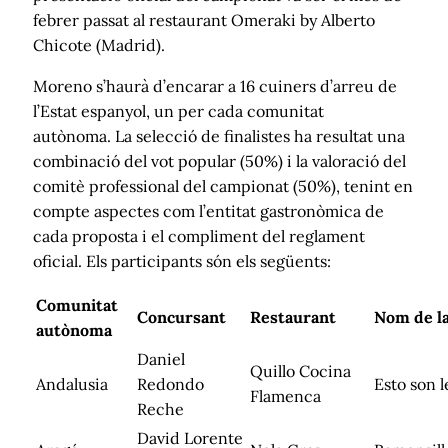
febrer passat al restaurant Omeraki by Alberto
Chicote (Madrid).
Moreno s’haurà d’encarar a 16 cuiners d’arreu de
l’Estat espanyol, un per cada comunitat
autònoma. La selecció de finalistes ha resultat una
combinació del vot popular (50%) i la valoració del
comitè professional del campionat (50%), tenint en
compte aspectes com l’entitat gastronòmica de
cada proposta i el compliment del reglament
oficial. Els participants són els següents:
Comunitat
Concursant
Restaurant
Nom de la
autònoma
Daniel
Quillo Cocina
Andalusia
Redondo
Esto son 
Flamenca
Reche
David Lorente