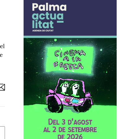
el
de