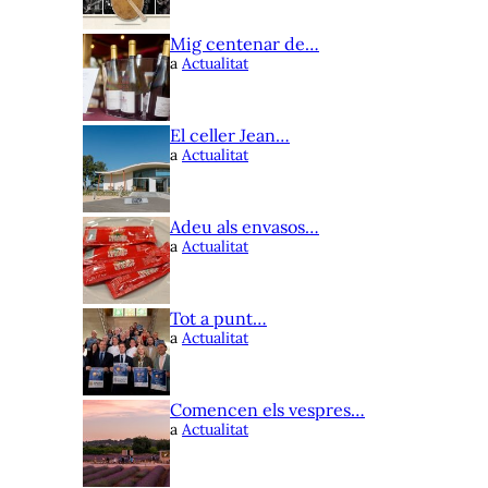
Mig centenar de…
a
Actualitat
El celler Jean…
a
Actualitat
Adeu als envasos…
a
Actualitat
Tot a punt…
a
Actualitat
Comencen els vespres…
a
Actualitat