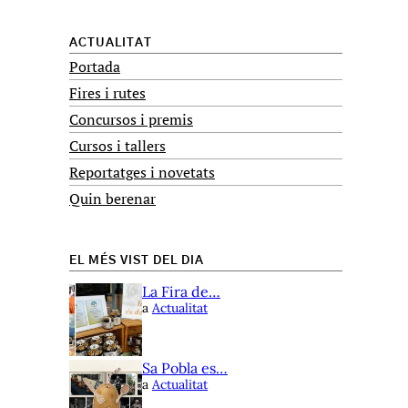
ACTUALITAT
Portada
Fires i rutes
Concursos i premis
Cursos i tallers
Reportatges i novetats
Quin berenar
EL MÉS VIST DEL DIA
La Fira de…
a
Actualitat
Sa Pobla es…
a
Actualitat