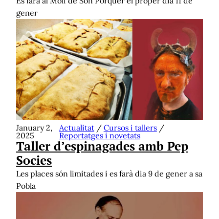
Es farà al Molí de Son Porquer el proper dia 11 de
gener
January 2,
Actualitat
/
Cursos i tallers
/
2025
Reportatges i novetats
Taller d’espinagades amb Pep
Socies
Les places són limitades i es farà dia 9 de gener a sa
Pobla