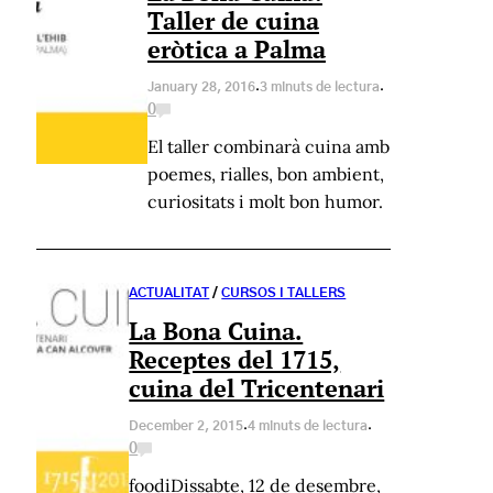
Taller de cuina
eròtica a Palma
·
·
January 28, 2016
3 minuts de lectura
0
El taller combinarà cuina amb
poemes, rialles, bon ambient,
curiositats i molt bon humor.
ACTUALITAT
/
CURSOS I TALLERS
La Bona Cuina.
Receptes del 1715,
cuina del Tricentenari
·
·
December 2, 2015
4 minuts de lectura
0
foodiDissabte, 12 de desembre,