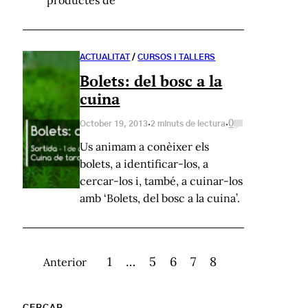
productes de
ACTUALITAT
/
CURSOS I TALLERS
Bolets: del bosc a la
cuina
·
·
0
October 19, 2013
2 minuts de lectura
Us animam a conèixer els
bolets, a identificar-los, a
cercar-los i, també, a cuinar-los
amb ‘Bolets, del bosc a la cuina’.
1
…
5
6
7
8
Anterior