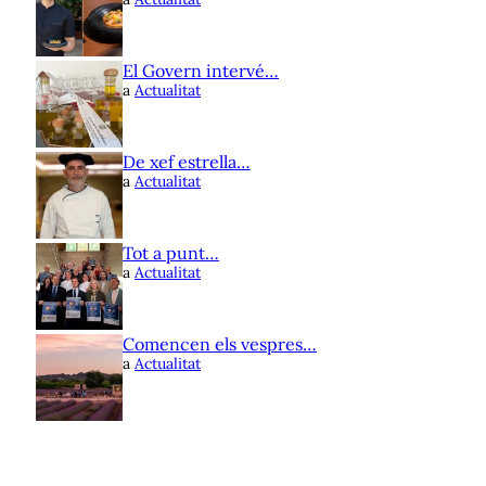
El Govern intervé…
a
Actualitat
De xef estrella…
a
Actualitat
Tot a punt…
a
Actualitat
Comencen els vespres…
a
Actualitat