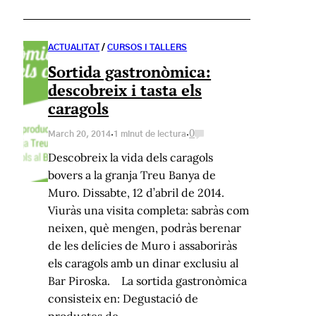
ACTUALITAT
/
CURSOS I TALLERS
Sortida gastronòmica:
descobreix i tasta els
caragols
·
·
0
March 20, 2014
1 minut de lectura
Descobreix la vida dels caragols
bovers a la granja Treu Banya de
Muro. Dissabte, 12 d’abril de 2014.
Viuràs una visita completa: sabràs com
neixen, què mengen, podràs berenar
de les delícies de Muro i assaboriràs
els caragols amb un dinar exclusiu al
Bar Piroska. La sortida gastronòmica
consisteix en: Degustació de