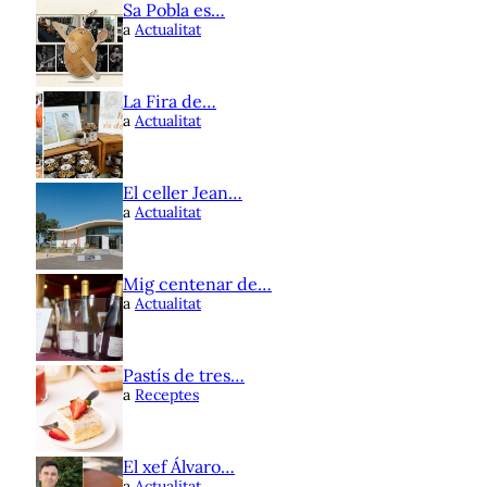
Sa Pobla es…
a
Actualitat
La Fira de…
a
Actualitat
El celler Jean…
a
Actualitat
Mig centenar de…
a
Actualitat
Pastís de tres…
a
Receptes
El xef Álvaro…
a
Actualitat