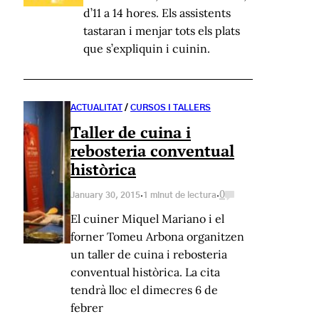
d’11 a 14 hores. Els assistents
tastaran i menjar tots els plats
que s’expliquin i cuinin.
ACTUALITAT
/
CURSOS I TALLERS
Taller de cuina i
rebosteria conventual
històrica
·
·
0
January 30, 2015
1 minut de lectura
El cuiner Miquel Mariano i el
forner Tomeu Arbona organitzen
un taller de cuina i rebosteria
conventual històrica. La cita
tendrà lloc el dimecres 6 de
febrer