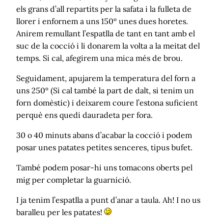
els grans d’all repartits per la safata i la fulleta de
llorer i enfornem a uns 150º unes dues horetes.
Anirem remullant l’espatlla de tant en tant amb el
suc de la cocció i li donarem la volta a la meitat del
temps. Si cal, afegirem una mica més de brou.
Seguidament, apujarem la temperatura del forn a
uns 250º (Si cal també la part de dalt, si tenim un
forn domèstic) i deixarem coure l’estona suficient
perquè ens quedi dauradeta per fora.
30 o 40 minuts abans d’acabar la cocció i podem
posar unes patates petites senceres, tipus bufet.
També podem posar-hi uns tomacons oberts pel
mig per completar la guarnició.
I ja tenim l’espatlla a punt d’anar a taula. Ah! I no us
baralleu per les patates!