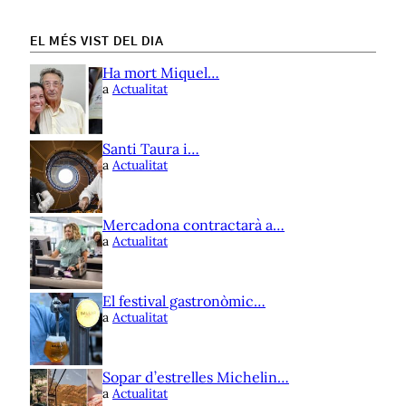
EL MÉS VIST DEL DIA
Ha mort Miquel…
a
Actualitat
Santi Taura i…
a
Actualitat
Mercadona contractarà a…
a
Actualitat
El festival gastronòmic…
a
Actualitat
Sopar d’estrelles Michelin…
a
Actualitat