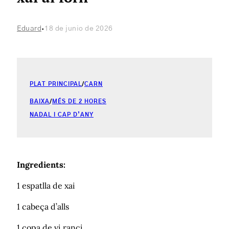
·
Eduard
18 de junio de 2026
PLAT PRINCIPAL
/
CARN
BAIXA
/
MÉS DE 2 HORES
NADAL I CAP D’ANY
Ingredients:
1 espatlla de xai
1 cabeça d’alls
1 copa de vi ranci