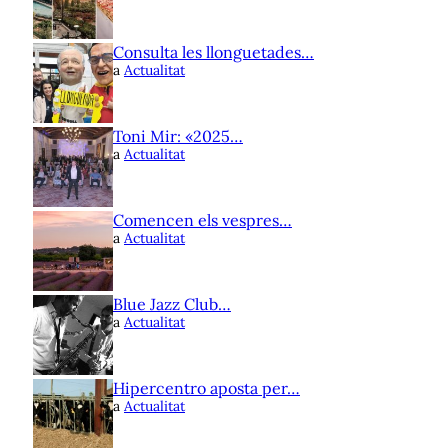
Consulta les llonguetades…
a
Actualitat
Toni Mir: «2025…
a
Actualitat
Comencen els vespres…
a
Actualitat
Blue Jazz Club…
a
Actualitat
Hipercentro aposta per…
a
Actualitat