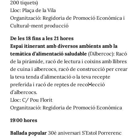
200 tiquets)
Lloc: Plaça de la Vila
Organització: Regidoria de Promoció Econòmica i
Cultural-ment producció
De les 18 fins a les 21 hores
Espai itinerant amb diversos ambients amb la
temàtica d’alimentació saludable
(l’Albercoc): Racó
de la piràmide, racó de lectura i coixins amb llibres
de cuina i albercocs, racó de construcció per crear
la teva tenda d’alimentació o la teva recepte
preferida i racó de reptes de recol•lecció
d’albercocs.
Lloc: C/ Pou Florit
Organització: Regidoria de Promoció Econòmica
19:00 hores
Ballada popular
30è aniversari S’Estol Porrerenc