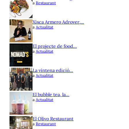
a
Restaurant
Xisca Armero Adrover,…
a
Actualitat
El projecte de food…
a
Actualitat
La vintena edició…
a
Actualitat
El bubble tea, la…
a
Actualitat
El Olivo Restaurant
a
Restaurant