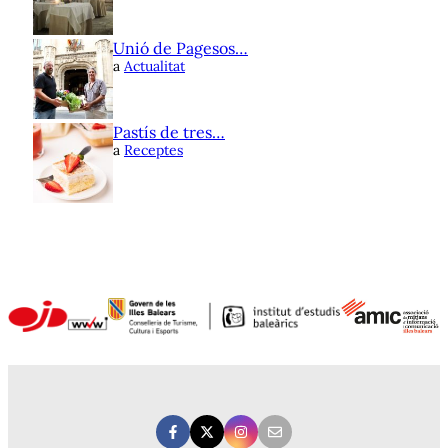
Unió de Pagesos…
a
Actualitat
Pastís de tres…
a
Receptes