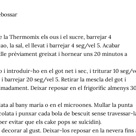
ebossar
 la Thermomix els ous i el sucre, barrejar 4
ao, la sal, el llevat i barrejar 4 seg/vel 5. Acabar
tlle prèviament greixat i hornear uns 20 minutos a
 i introduir-ho en el got net i sec, i triturar 10 seg/v
i barrejar 20 seg/vel 5. Retirar la mescla del got i
madament. Deixar reposar en el frigorífic almenys 3
ata al bany maría o en el microones. Mullar la punta
lata i punxar cada bola de bescuit sense travessar-l
r evitar que els cake pops se suïcidin).
 decorar al gust. Deixar-los reposar en la nevera fins 