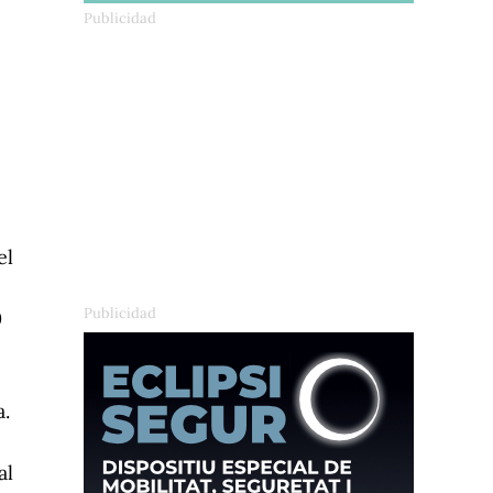
el
0
a.
al