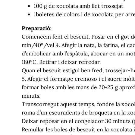
100 g de xocolata amb llet trossejat
1boletes de colors i de xocolata per arr
Preparació
:
Comencem fent el bescuit. Posar en el got de
min/40º/vel 4. Afegir la nata, la farina, el cac
d’embolicar amb l’espàtula, abocar en un mo
180ºC. Retirar i deixar refredar.
Quan el bescuit estigui ben fred, trossejar-ho
5. Afegir el formatge cremoso i el sucre mòlt 
formar boles amb les mans de 20-25 g aproxi
minuts.
Transcorregut aquest temps, fondre la xocol
roma d’un escuradents de broqueta en la xoco
Deixar reposar en el congelador 30 minuts (pe
Remullar les boles de bescuit en la xocolata i