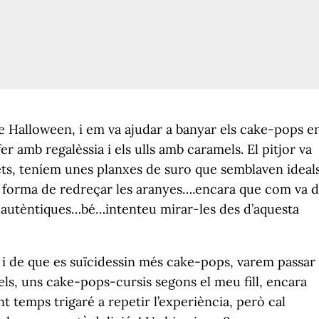
de Halloween, i em va ajudar a banyar els cake-pops e
er amb regalèssia i els ulls amb caramels. El pitjor va
ets, teníem unes planxes de suro que semblaven ideal
via forma de redreçar les aranyes….encara que com va d
és autèntiques…bé…intenteu mirar-les des d’aquesta
i de que es suïcidessin més cake-pops, varem passar 
ls, uns cake-pops-cursis segons el meu fill, encara
temps trigaré a repetir l’experiència, però cal