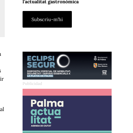
l’actualitat gastronòmica
n
s
ir
al