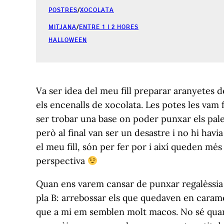
POSTRES
/
XOCOLATA
MITJANA
/
ENTRE 1 I 2 HORES
HALLOWEEN
Va ser idea del meu fill preparar aranyetes 
els encenalls de xocolata. Les potes les vam f
ser trobar una base on poder punxar els pal
però al final van ser un desastre i no hi ha
el meu fill, són per fer por i així queden m
perspectiva
Quan ens varem cansar de punxar regalèssia 
pla B: arrebossar els que quedaven en carame
que a mi em semblen molt macos. No sé quant 