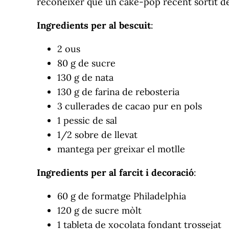
reconèixer que un cake-pop recent sortit de 
Ingredients per al bescuit
:
2 ous
80 g de sucre
130 g de nata
130 g de farina de rebosteria
3 cullerades de cacao pur en pols
1 pessic de sal
1/2 sobre de llevat
mantega per greixar el motlle
Ingredients per al farcit i decoració
:
60 g de formatge Philadelphia
120 g de sucre mòlt
1 tableta de xocolata fondant trossejat