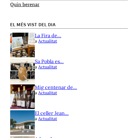
Quin berenar
EL MÉS VIST DEL DIA
La Fira de…
a
Actualitat
Sa Pobla es…
a
Actualitat
Mig centenar de…
a
Actualitat
El celler Jean…
a
Actualitat