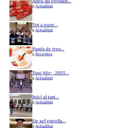
Adeu als envasos…
a
Actualitat
Tot a punt…
a
Actualitat
Pastís de tres…
a
Receptes
Toni Mir: „2025…
a
Actualitat
Inici al tast…
a
Actualitat
De xef estrella…
a
Actualitat