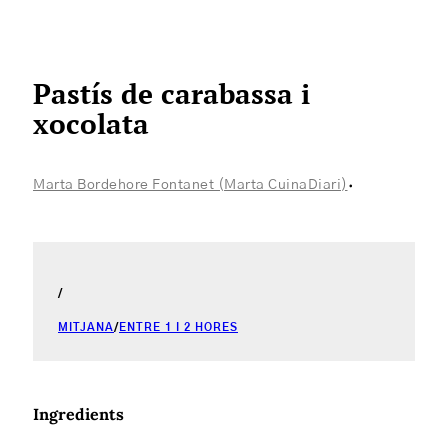
Pastís de carabassa i
xocolata
·
Marta Bordehore Fontanet (Marta CuinaDiari)
/
MITJANA
/
ENTRE 1 I 2 HORES
Ingredients