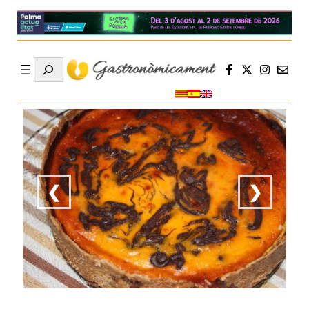
Search
❮
❯