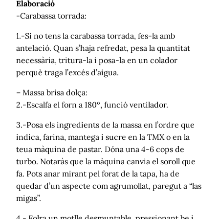
Elaboració
-Carabassa torrada:
1.-Si no tens la carabassa torrada, fes-la amb
antelació. Quan s’haja refredat, pesa la quantitat
necessària, tritura-la i posa-la en un colador
perquè traga l’excés d’aigua.
– Massa brisa dolça:
2.-Escalfa el forn a 180º, funció ventilador.
3.-Posa els ingredients de la massa en l’ordre que
indica, farina, mantega i sucre en la TMX o en la
teua màquina de pastar. Dóna una 4-6 cops de
turbo. Notaràs que la màquina canvia el soroll que
fa. Pots anar mirant pel forat de la tapa, ha de
quedar d’un aspecte com agrumollat, paregut a “las
migas”.
4.- Folra un motlle desmuntable, pressionant be i