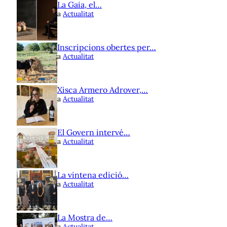
La Gaia, el…
a
Actualitat
Inscripcions obertes per…
a
Actualitat
Xisca Armero Adrover,…
a
Actualitat
El Govern intervé…
a
Actualitat
La vintena edició…
a
Actualitat
La Mostra de…
a
Actualitat