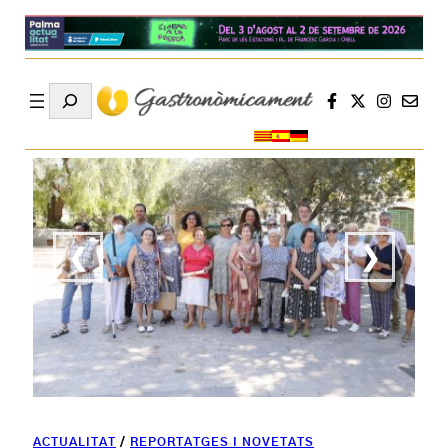
Search
❮
❯
ACTUALITAT
/
REPORTATGES I NOVETATS