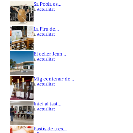
Sa Pobla es…
a
Actualitat
La Fira de…
a
Actualitat
El celler Jean…
a
Actualitat
Mig centenar de…
a
Actualitat
Inici al tast…
a
Actualitat
Pastís de tres…