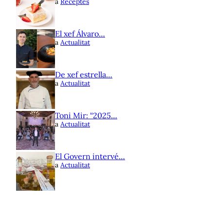
a
Receptes
El xef Álvaro…
a
Actualitat
De xef estrella…
a
Actualitat
Toni Mir: “2025…
a
Actualitat
El Govern intervé…
a
Actualitat