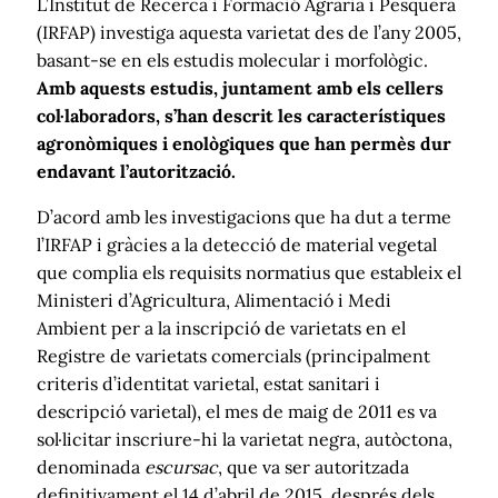
L’Institut de Recerca i Formació Agrària i Pesquera
(IRFAP) investiga aquesta varietat des de l’any 2005,
basant-se en els estudis molecular i morfològic.
Amb aquests estudis, juntament amb els cellers
col·laboradors, s’han descrit les característiques
agronòmiques i enològiques que han permès dur
endavant l’autorització.
D’acord amb les investigacions que ha dut a terme
l’IRFAP i gràcies a la detecció de material vegetal
que complia els requisits normatius que estableix el
Ministeri d’Agricultura, Alimentació i Medi
Ambient per a la inscripció de varietats en el
Registre de varietats comercials (principalment
criteris d’identitat varietal, estat sanitari i
descripció varietal), el mes de maig de 2011 es va
sol·licitar inscriure-hi la varietat negra, autòctona,
denominada
escursac
, que va ser autoritzada
definitivament el 14 d’abril de 2015, després dels