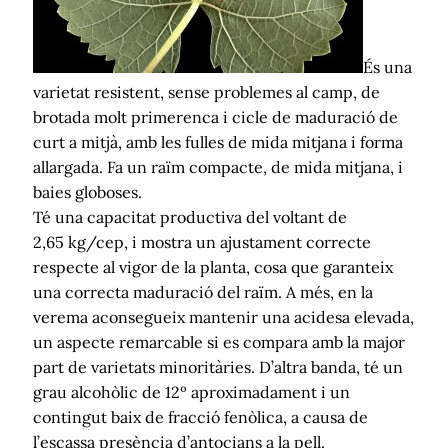
És una
varietat resistent, sense problemes al camp, de
brotada molt primerenca i cicle de maduració de
curt a mitjà, amb les fulles de mida mitjana i forma
allargada. Fa un raïm compacte, de mida mitjana, i
baies globoses.
Té una capacitat productiva del voltant de
2,65 kg/cep, i mostra un ajustament correcte
respecte al vigor de la planta, cosa que garanteix
una correcta maduració del raïm. A més, en la
verema aconsegueix mantenir una acidesa elevada,
un aspecte remarcable si es compara amb la major
part de varietats minoritàries. D’altra banda, té un
grau alcohòlic de 12º aproximadament i un
contingut baix de fracció fenòlica, a causa de
l’escassa presència d’antocians a la pell.