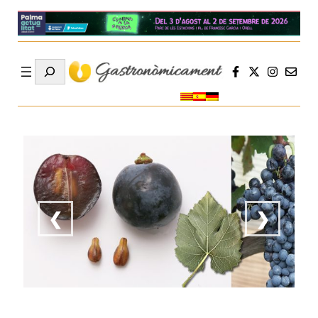
Search
❮
❯