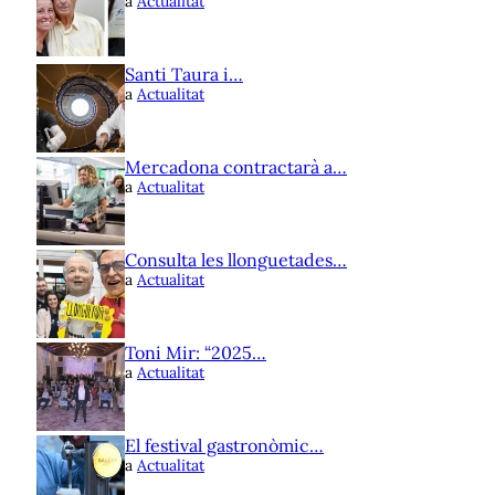
a
Actualitat
Santi Taura i…
a
Actualitat
Mercadona contractarà a…
a
Actualitat
Consulta les llonguetades…
a
Actualitat
Toni Mir: “2025…
a
Actualitat
El festival gastronòmic…
a
Actualitat