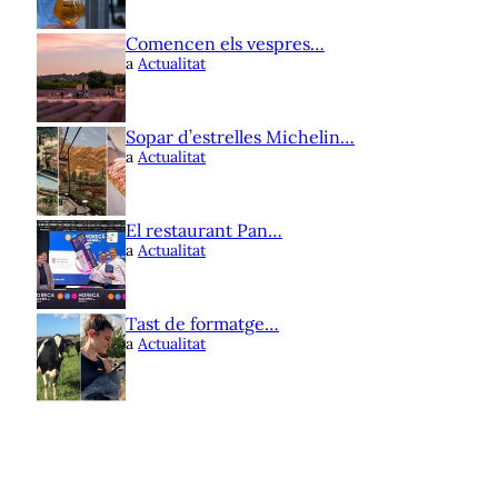
Comencen els vespres…
a
Actualitat
Sopar d’estrelles Michelin…
a
Actualitat
El restaurant Pan…
a
Actualitat
Tast de formatge…
a
Actualitat