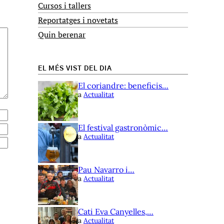
Cursos i tallers
Reportatges i novetats
Quin berenar
EL MÉS VIST DEL DIA
El coriandre: beneficis…
a
Actualitat
El festival gastronòmic…
a
Actualitat
Pau Navarro i…
a
Actualitat
Cati Eva Canyelles,…
a
Actualitat