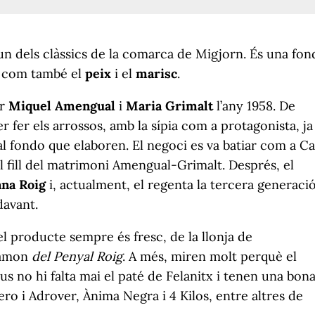
un dels clàssics de la comarca de Migjorn. És una fon
, com també el
peix
i el
marisc
.
ir
Miquel Amengual
i
Maria Grimalt
l’any 1958. De
r fer els arrossos, amb la sípia com a protagonista, ja
 al fondo que elaboren. El negoci es va batiar com a C
 fill del matrimoni Amengual-Grimalt. Després, el
ana Roig
i, actualment, el regenta la tercera generaci
davant.
el producte sempre és fresc, de la llonja de
Ramon
del Penyal Roig
. A més, miren molt perquè el
us no hi falta mai el paté de Felanitx i tenen una bon
ro i Adrover, Ànima Negra i 4 Kilos, entre altres de