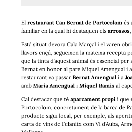
El
restaurant Can Bernat de Portocolom
és 
familiar en la qual hi destaquen els
arrossos
Està situat devora Cala Marçal i el varen obr
llavors ençà, segueixen la mateixa recepta pe
que la tinta d’aquest animal és essencial per
Bernat en honor al pare Miquel Amengual i al
restaurant va passar
Bernat Amengual
i a
Jo
amb
Maria Amengual
i
Miquel Ramis
al cap
Cal destacar que té
aparcament propi
i que 
Portocolom, concretament de la barca de 
producte sigui local, per exemple, als aperiti
carta de vins de Felanitx com Vi d’Auba, Arme