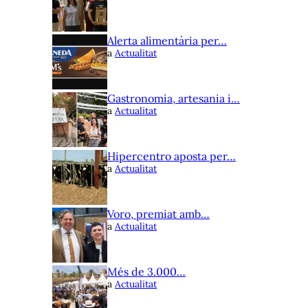
Alerta alimentària per…
a
Actualitat
Gastronomia, artesania i…
a
Actualitat
Hipercentro aposta per…
a
Actualitat
Voro, premiat amb…
a
Actualitat
Més de 3.000…
a
Actualitat