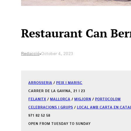
Restaurant Can Ber
·
Redacció
October 4, 2023
ARROSSERIA
/
PEIX I MARISC
CARRER DE LA GAVINA, 21 I 23
FELANITX
/
MALLORCA
/
MIGJORN
/
PORTOCOLOM
CELEBRACIONS I GRUPS
/
LOCAL AMB CARTA EN CATA
971 82 52 58
OPEN FROM TUESDAY TO SUNDAY