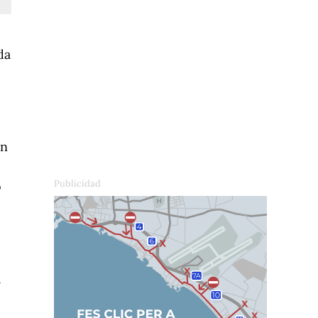
da
an
ó
a