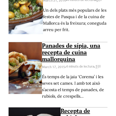
·
·
4 minuts de lectura
0
March 21, 2016
Un dels plats més populars de les
festes de Pasqua i de la cuina de
Mallorca és la freixura; coneguda
arreu per frit.
Panades de sípia, una
recepta de cuina
mallorquina
·
·
4 minuts de lectura
1
March 17, 2015
És temps de la jaia ‘Corema’ i les
seves set cames. I amb tot això
s’acosta el temps de panades, de
rubiols, de crespells…
Recepta de