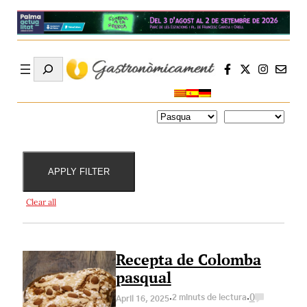
Search
Dificultats
Ingredients
Receptes
Temps de
temátiques
preparació
APPLY FILTER
Clear all
Recepta de Colomba
pasqual
·
·
2 minuts de lectura
0
April 16, 2025