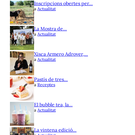
Inscripcions obertes per…
a
Actualitat
La Mostra de…
a
Actualitat
Xisca Armero Adrover,…
a
Actualitat
Pastís de tres…
a
Receptes
El bubble tea, la…
a
Actualitat
La vintena edició…