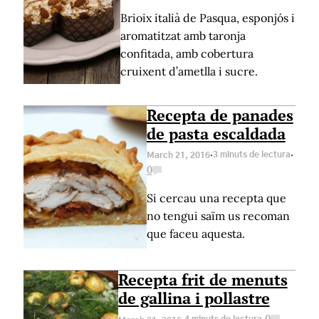
Brioix italià de Pasqua, esponjós i
aromatitzat amb taronja
confitada, amb cobertura
cruixent d’ametlla i sucre.
Recepta de panades
de pasta escaldada
·
·
3 minuts de lectura
March 21, 2016
0
Si cercau una recepta que
no tengui saïm us recoman
que faceu aquesta.
Recepta frit de menuts
de gallina i pollastre