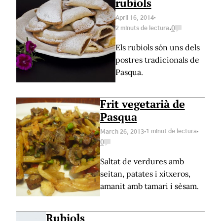
rubiols
·
April 16, 2014
·
2 minuts de lectura
0
Els rubiols són uns dels
postres tradicionals de
Pasqua.
Frit vegetarià de
Pasqua
·
·
1 minut de lectura
March 26, 2013
0
Saltat de verdures amb
seitan, patates i xítxeros,
amanit amb tamari i sèsam.
Rubiols