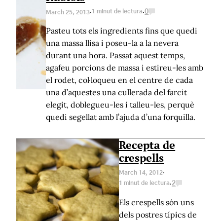
·
·
1 minut de lectura
0
March 25, 2013
Pasteu tots els ingredients fins que quedi
una massa llisa i poseu-la a la nevera
durant una hora. Passat aquest temps,
agafeu porcions de massa i estireu-les amb
el rodet, col·loqueu en el centre de cada
una d’aquestes una cullerada del farcit
elegit, doblegueu-les i talleu-les, perquè
quedi segellat amb l’ajuda d’una forquilla.
Recepta de
crespells
·
March 14, 2012
·
1 minut de lectura
2
Els crespells són uns
dels postres típics de