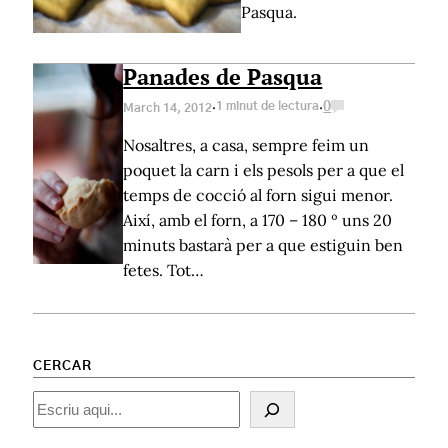
Pasqua.
Panades de Pasqua
·
·
1 minut de lectura
0
March 14, 2012
Nosaltres, a casa, sempre feim un
poquet la carn i els pesols per a que el
temps de cocció al forn sigui menor.
Així, amb el forn, a 170 – 180 º uns 20
minuts bastarà per a que estiguin ben
fetes. Tot…
CERCAR
Cercar