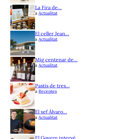
La Fira de…
a
Actualitat
El celler Jean…
a
Actualitat
Mig centenar de…
a
Actualitat
Pastís de tres…
a
Receptes
El xef Álvaro…
a
Actualitat
El Govern intervé…