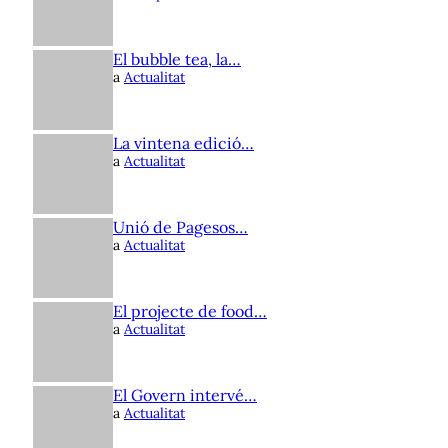
El bubble tea, la…
a
Actualitat
La vintena edició…
a
Actualitat
Unió de Pagesos…
a
Actualitat
El projecte de food…
a
Actualitat
El Govern intervé…
a
Actualitat