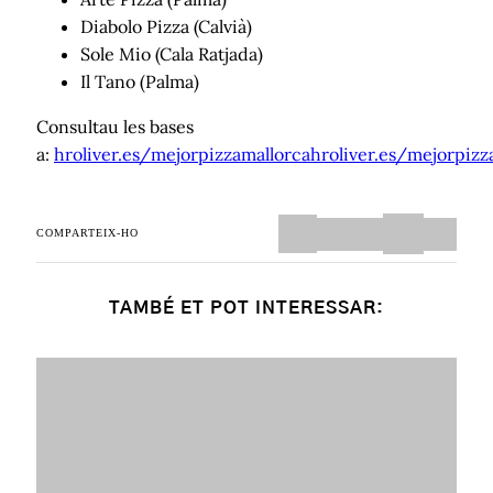
Diabolo Pizza (Calvià)
Sole Mio (Cala Ratjada)
Il Tano (Palma)
Consultau les bases
a:
hroliver.es/mejorpizzamallorca
hroliver.es/mejorpizz
COMPARTEIX-HO
TAMBÉ ET POT INTERESSAR: