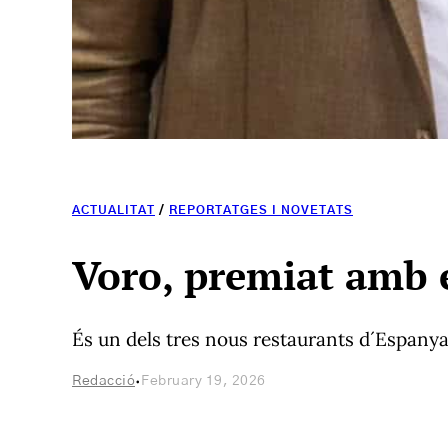
ACTUALITAT
/
REPORTATGES I NOVETATS
Voro, premiat amb e
És un dels tres nous restaurants d´Espany
·
Redacció
February 19, 2026