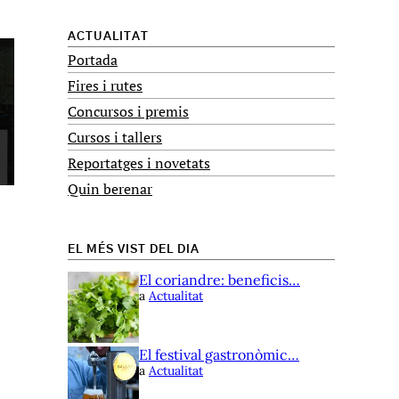
ACTUALITAT
Portada
Fires i rutes
Concursos i premis
Cursos i tallers
Reportatges i novetats
Quin berenar
EL MÉS VIST DEL DIA
El coriandre: beneficis…
a
Actualitat
El festival gastronòmic…
a
Actualitat