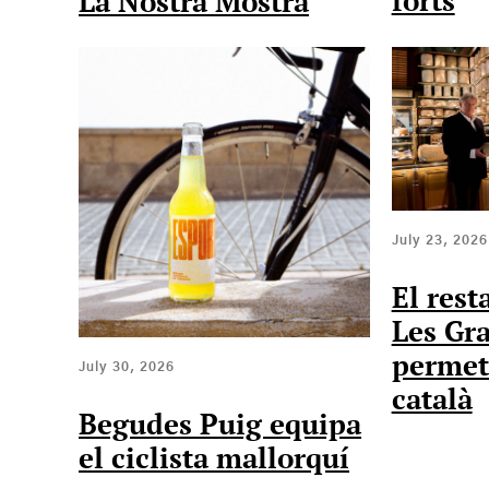
La Nostra Mostra
July 23, 2026
El rest
Les Gra
permet
July 30, 2026
català
Begudes Puig equipa
el ciclista mallorquí