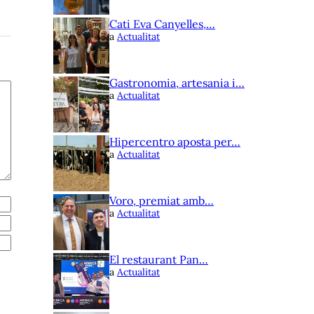
Cati Eva Canyelles,…
a
Actualitat
Gastronomia, artesania i…
a
Actualitat
Hipercentro aposta per…
a
Actualitat
Voro, premiat amb…
a
Actualitat
El restaurant Pan…
a
Actualitat