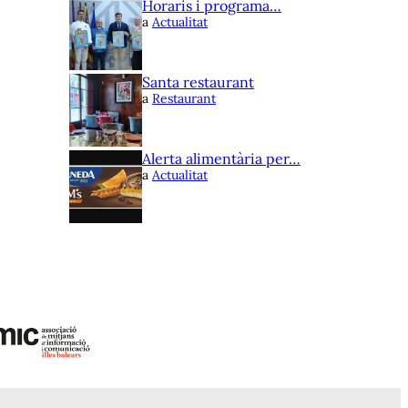
Horaris i programa…
a
Actualitat
Santa restaurant
a
Restaurant
Alerta alimentària per…
a
Actualitat