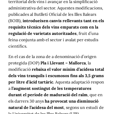
territorial dels vins i avançar en la simplificació
administrativa del sector. Aquestes modificacions,
publicades al Butlletí Oficial de les Illes Balears
(BOIB),
introdueixen canvis rellevants tant en els
requisits tècnics dels vins emparats com en la
regulació de varietats autoritzades
, fruit d’una
feina conjunta amb el sector i avalat per estudis
científics.
En el cas de la zona de a denominació d’origen
protegida (DOP)
Pla i Llevant – Mallorca
, la
modificació
rebaixa el valor mínim d’acidesa total
dels vins tranquils i escumosos fins als 3,5 grams
per litre d’àcid tartàric
. Aquesta adaptació respon
a
l’augment sostingut de les temperatures
durant el període de maduració del raïm
, que en
els darrers 30 anys
ha provocat una disminució
natural de l’acidesa del most
, segons un estudi de
la Universitat de les Illes Balears (UIB).