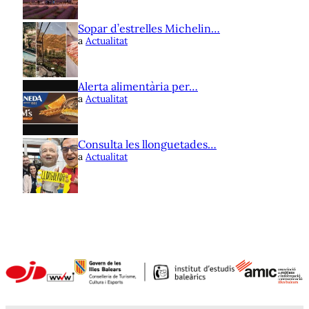
Sopar d’estrelles Michelin…
a
Actualitat
Alerta alimentària per…
a
Actualitat
Consulta les llonguetades…
a
Actualitat