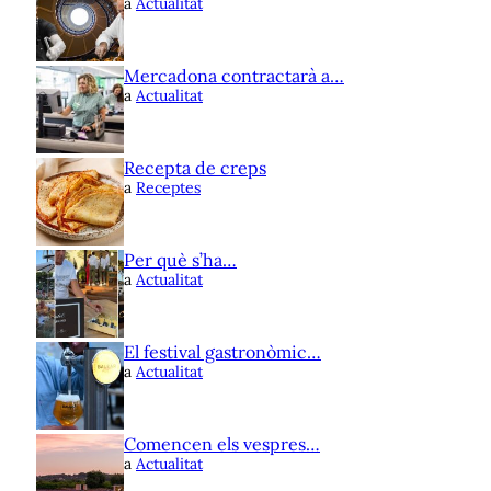
a
Actualitat
Mercadona contractarà a…
a
Actualitat
Recepta de creps
a
Receptes
Per què s’ha…
a
Actualitat
El festival gastronòmic…
a
Actualitat
Comencen els vespres…
a
Actualitat