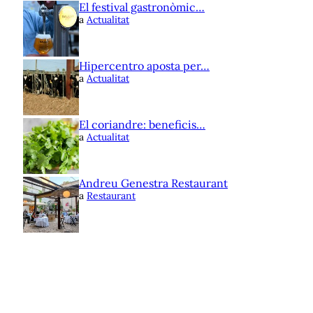
El festival gastronòmic…
a
Actualitat
Hipercentro aposta per…
a
Actualitat
El coriandre: beneficis…
a
Actualitat
Andreu Genestra Restaurant
a
Restaurant