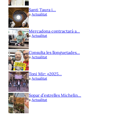
Santi Taura i…
a
Actualitat
Mercadona contractarà a…
a
Actualitat
Consulta les llonguetades…
a
Actualitat
Toni Mir: «2025…
a
Actualitat
Sopar d’estrelles Michelin…
a
Actualitat