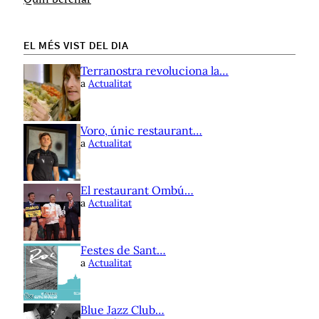
EL MÉS VIST DEL DIA
Terranostra revoluciona la…
a
Actualitat
Voro, únic restaurant…
a
Actualitat
El restaurant Ombú…
a
Actualitat
Festes de Sant…
a
Actualitat
Blue Jazz Club…