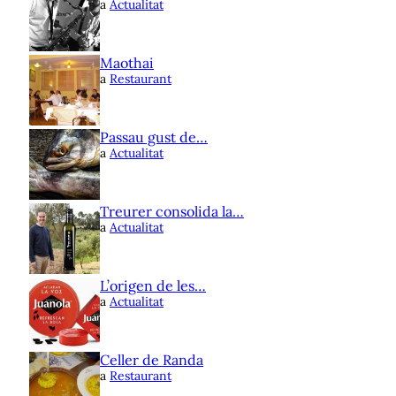
a
Actualitat
Maothai
a
Restaurant
Passau gust de…
a
Actualitat
Treurer consolida la…
a
Actualitat
L’origen de les…
a
Actualitat
Celler de Randa
a
Restaurant