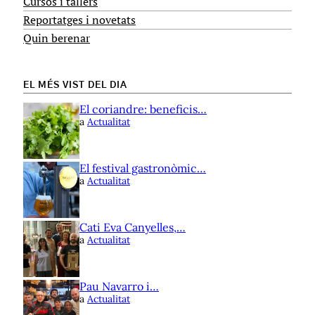
Cursos i tallers
Reportatges i novetats
Quin berenar
EL MÉS VIST DEL DIA
El coriandre: beneficis…
a
Actualitat
El festival gastronòmic…
a
Actualitat
Cati Eva Canyelles,…
a
Actualitat
Pau Navarro i…
a
Actualitat