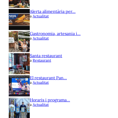
Alerta alimentària per…
a
Actualitat
Gastronomia, artesania i…
a
Actualitat
Santa restaurant
a
Restaurant
El restaurant Pan…
a
Actualitat
Horaris i programa…
a
Actualitat