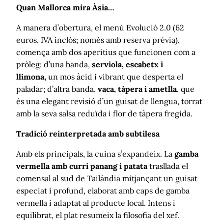
Quan Mallorca mira Àsia…
A manera d’obertura, el menú Evolució 2.0 (62
euros, IVA inclòs; només amb reserva prèvia),
comença amb dos aperitius que funcionen com a
pròleg: d’una banda,
serviola, escabetx i
llimona,
un mos àcid i vibrant que desperta el
paladar; d’altra banda,
vaca, tàpera i ametlla
, que
és una elegant revisió d’un guisat de llengua, torrat
amb la seva salsa reduïda i flor de tàpera fregida.
Tradició reinterpretada amb subtilesa
Amb els principals, la cuina s’expandeix. La
gamba
vermella amb curri panang i patata
trasllada el
comensal al sud de Tailàndia mitjançant un guisat
especiat i profund, elaborat amb caps de gamba
vermella i adaptat al producte local. Intens i
equilibrat, el plat resumeix la filosofia del xef.