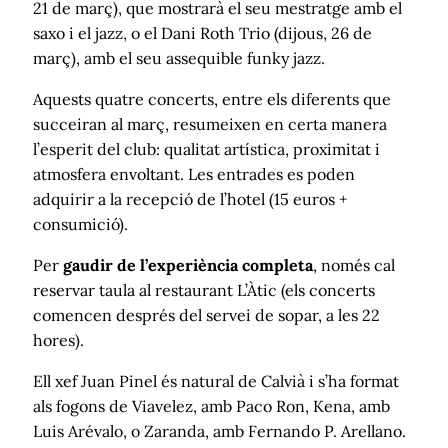
21 de març), que mostrarà el seu mestratge amb el
saxo i el jazz, o el Dani Roth Trio (dijous, 26 de
març), amb el seu assequible funky jazz.
Aquests quatre concerts, entre els diferents que
succeiran al març, resumeixen en certa manera
l’esperit del club: qualitat artística, proximitat i
atmosfera envoltant. Les entrades es poden
adquirir a la recepció de l’hotel (15 euros +
consumició).
Per
gaudir de l’experiència completa
, només cal
reservar taula al restaurant L’Àtic (els concerts
comencen després del servei de sopar, a les 22
hores).
Ell xef Juan Pinel és natural de Calvià i s’ha format
als fogons de Viavelez, amb Paco Ron, Kena, amb
Luis Arévalo, o Zaranda, amb Fernando P. Arellano.