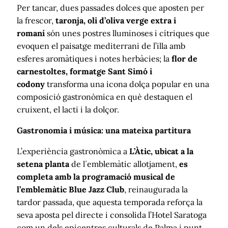
Per tancar, dues passades dolces que aposten per
la frescor,
taronja, oli d’oliva verge extra i
romaní
són unes postres lluminoses i cítriques que
evoquen el paisatge mediterrani de l’illa amb
esferes aromàtiques i notes herbàcies; la
flor de
carnestoltes, formatge Sant Simó i
codony
transforma una icona dolça popular en una
composició gastronòmica en què destaquen el
cruixent, el lacti i la dolçor.
Gastronomia i música: una mateixa partitura
L’experiència gastronòmica a
L’Àtic, ubicat a la
setena planta
de l´emblemàtic allotjament,
es
completa amb la programació musical de
l’emblemàtic Blue Jazz Club
, reinaugurada la
tardor passada, que aquesta temporada reforça la
seva aposta pel directe i consolida l’Hotel Saratoga
com un dels epicentres culturals de Palma i punt