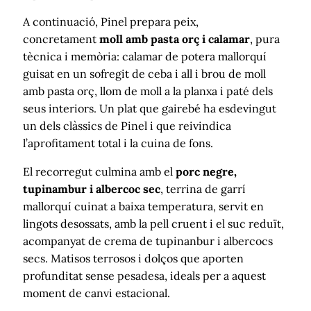
A continuació, Pinel prepara peix,
concretament
moll amb pasta orç i calamar
, pura
tècnica i memòria: calamar de potera mallorquí
guisat en un sofregit de ceba i all i brou de moll
amb pasta orç, llom de moll a la planxa i paté dels
seus interiors. Un plat que gairebé ha esdevingut
un dels clàssics de Pinel i que reivindica
l’aprofitament total i la cuina de fons.
El recorregut culmina amb el
porc negre,
tupinambur i albercoc sec
, terrina de garrí
mallorquí cuinat a baixa temperatura, servit en
lingots desossats, amb la pell cruent i el suc reduït,
acompanyat de crema de tupinanbur i albercocs
secs. Matisos terrosos i dolços que aporten
profunditat sense pesadesa, ideals per a aquest
moment de canvi estacional.