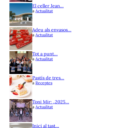
El celler Jean…
a
Actualitat
Adeu als envasos…
a
Actualitat
Tot a punt…
a
Actualitat
Pastís de tres…
a
Receptes
Toni Mir: „2025…
a
Actualitat
Inici al tast…