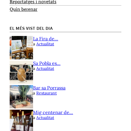
Reportatges i novetats
Quin berenar
EL MÉS VIST DEL DIA
La Fira de…
a
Actualitat
Sa Pobla es…
a
Actualitat
Bar sa Porrassa
a
Restaurant
Mig centenar de…
a
Actualitat