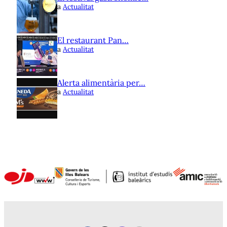
a
Actualitat
El restaurant Pan…
a
Actualitat
Alerta alimentària per…
a
Actualitat