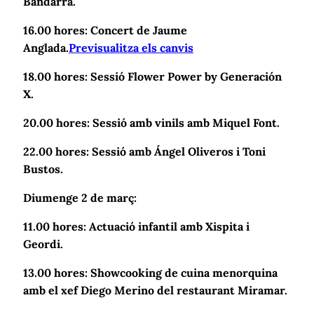
Bandarra.
16.00 hores: Concert de Jaume
(opens
Anglada.
Previsualitza els canvis
in
18.00 hores: Sessió Flower Power by Generación
a
X.
new
tab)
20.00 hores: Sessió amb vinils amb Miquel Font.
22.00 hores: Sessió amb Ángel Oliveros i Toni
Bustos.
Diumenge 2 de març:
11.00 hores: Actuació infantil amb Xispita i
Geordi.
13.00 hores: Showcooking de cuina menorquina
amb el xef Diego Merino del restaurant Miramar.