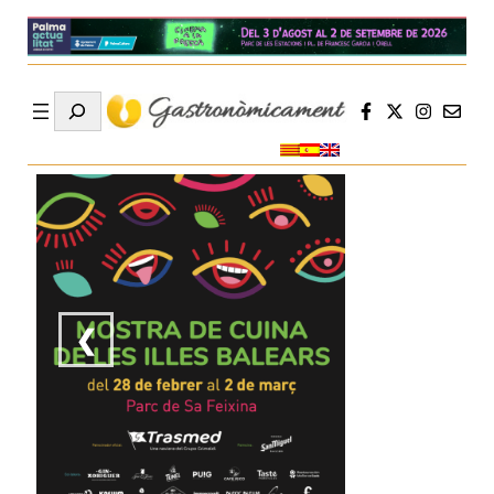
Search
❮
❯