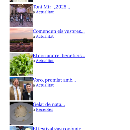
Toni Mir: „2025…
a
Actualitat
Comencen els vespres…
a
Actualitat
El coriandre: beneficis…
a
Actualitat
Voro, premiat amb…
a
Actualitat
Gelat de nata…
a
Receptes
El festival gastronòmic…