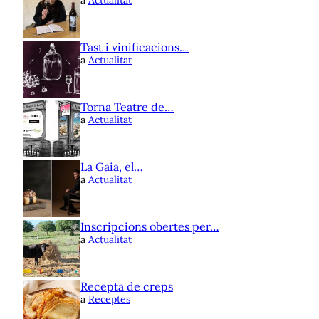
Tast i vinificacions…
a
Actualitat
Torna Teatre de…
a
Actualitat
La Gaia, el…
a
Actualitat
Inscripcions obertes per…
a
Actualitat
Recepta de creps
a
Receptes