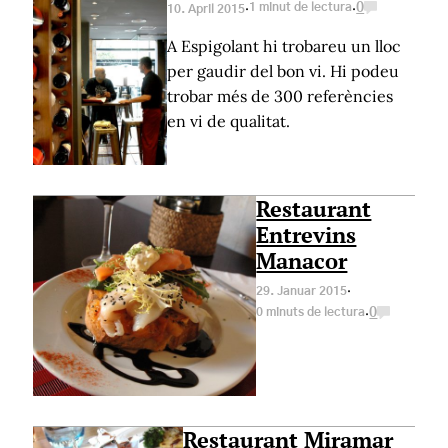
·
·
1 minut de lectura
0
10. April 2015
A Espigolant hi trobareu un lloc
per gaudir del bon vi. Hi podeu
trobar més de 300 referències
en vi de qualitat.
Restaurant
Entrevins
Manacor
·
29. Januar 2015
·
0 minuts de lectura
0
Restaurant Miramar