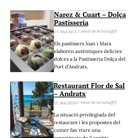
Narez & Cuart – Dolça
Pastisseria
·
·
1 minut de lectura
0
11. Mai 2017
Els pastissers Joan i Mara
elaboren autèntiques delícies
dolces a la Pastisseria Dolça del
Port d’Andratx.
Restaurant Flor de Sal
– Andratx
·
·
1 minut de lectura
0
23. Mai 2016
La situació privilegiada del
restaurant i les propostes del
cuiner fan viure una
experiència de 5 sentits.