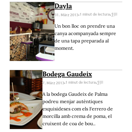
Dayla
·
·
1 minut de lectura
1
31. März 2013
Un bon lloc on prendre una
canya acompanyada sempre
de una tapa preparada al
moment.
Bodega Gaudeix
·
·
1 minut de lectura
1
7. März 2013
A la bodega Gaudeix de Palma
podreu menjar autèntiques
exquisideses com els Ferrero de
morcilla amb crema de poma, el
cruixent de coa de bou..