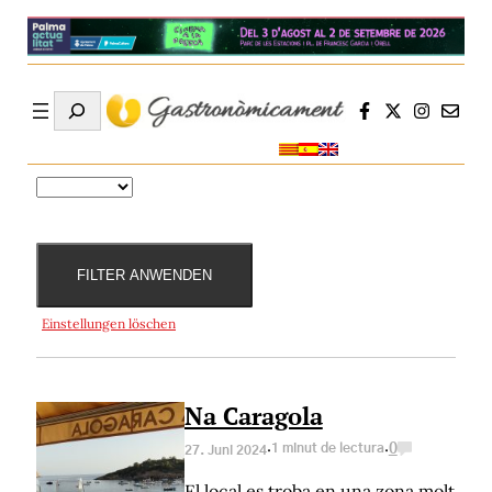
Search
Destacat
Especialitats
Localitats
Preus
per
FILTER ANWENDEN
Einstellungen löschen
Na Caragola
·
·
1 minut de lectura
0
27. Juni 2024
El local es troba en una zona molt