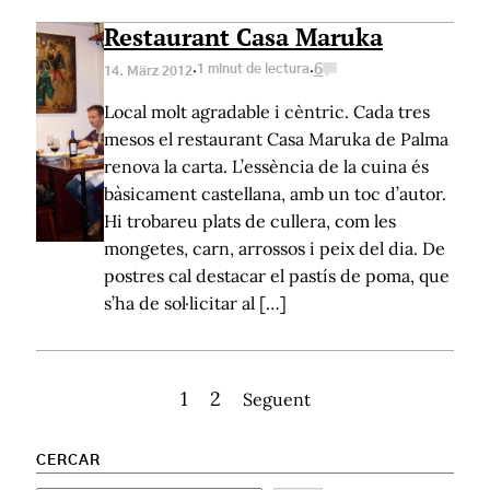
Restaurant Casa Maruka
·
·
1 minut de lectura
6
14. März 2012
Local molt agradable i cèntric. Cada tres
mesos el restaurant Casa Maruka de Palma
renova la carta. L’essència de la cuina és
bàsicament castellana, amb un toc d’autor.
Hi trobareu plats de cullera, com les
mongetes, carn, arrossos i peix del dia. De
postres cal destacar el pastís de poma, que
s’ha de sol·licitar al […]
1
2
Seguent
CERCAR