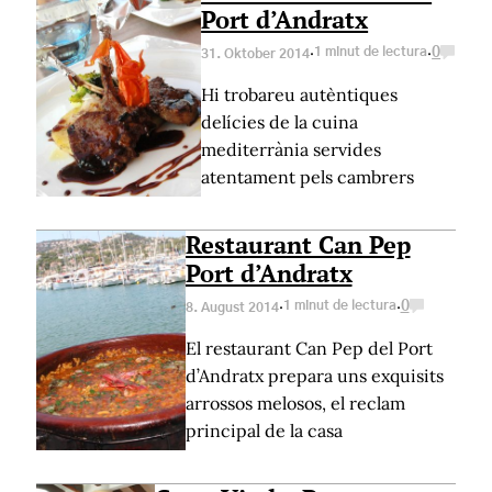
Port d’Andratx
·
·
1 minut de lectura
0
31. Oktober 2014
Hi trobareu autèntiques
delícies de la cuina
mediterrània servides
atentament pels cambrers
Restaurant Can Pep
Port d’Andratx
·
·
1 minut de lectura
0
8. August 2014
El restaurant Can Pep del Port
d’Andratx prepara uns exquisits
arrossos melosos, el reclam
principal de la casa