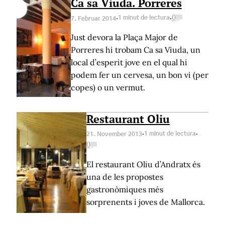
Ca sa Viuda. Porreres
·
·
1 minut de lectura
0
7. Februar 2014
Just devora la Plaça Major de
Porreres hi trobam Ca sa Viuda, un
local d’esperit jove en el qual hi
podem fer un cervesa, un bon vi (per
copes) o un vermut.
Restaurant Oliu
·
·
1 minut de lectura
21. November 2013
0
El restaurant Oliu d’Andratx és
una de les propostes
gastronòmiques més
sorprenents i joves de Mallorca.