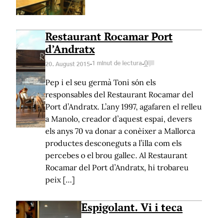
Restaurant Rocamar Port
d’Andratx
·
·
1 minut de lectura
0
20. August 2015
Pep i el seu germà Toni són els
responsables del Restaurant Rocamar del
Port d’Andratx. L’any 1997, agafaren el relleu
a Manolo, creador d’aquest espai, devers
els anys 70 va donar a conèixer a Mallorca
productes desconeguts a l’illa com els
percebes o el brou gallec. Al Restaurant
Rocamar del Port d’Andratx, hi trobareu
peix […]
Espigolant. Vi i teca