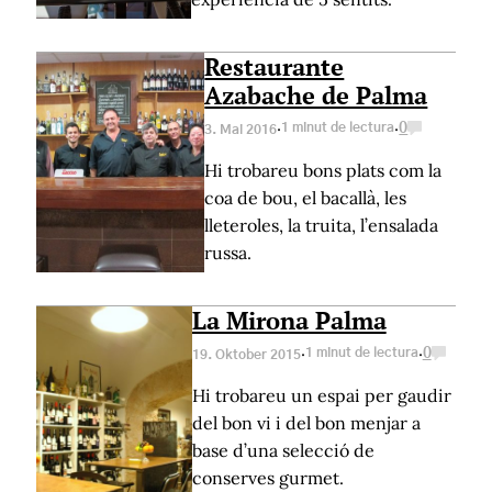
Restaurante
Azabache de Palma
·
·
1 minut de lectura
0
3. Mai 2016
Hi trobareu bons plats com la
coa de bou, el bacallà, les
lleteroles, la truita, l’ensalada
russa.
La Mirona Palma
·
·
1 minut de lectura
0
19. Oktober 2015
Hi trobareu un espai per gaudir
del bon vi i del bon menjar a
base d’una selecció de
conserves gurmet.