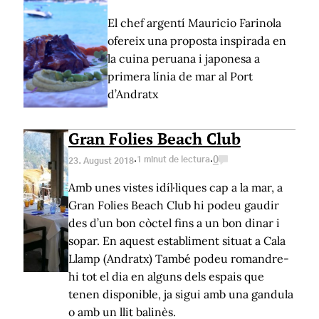
El chef argentí Mauricio Farinola
ofereix una proposta inspirada en
la cuina peruana i japonesa a
primera línia de mar al Port
d’Andratx
Gran Folies Beach Club
·
·
1 minut de lectura
0
23. August 2018
Amb unes vistes idíl·liques cap a la mar, a
Gran Folies Beach Club hi podeu gaudir
des d’un bon còctel fins a un bon dinar i
sopar. En aquest establiment situat a Cala
Llamp (Andratx) També podeu romandre-
hi tot el dia en alguns dels espais que
tenen disponible, ja sigui amb una gandula
o amb un llit balinès.