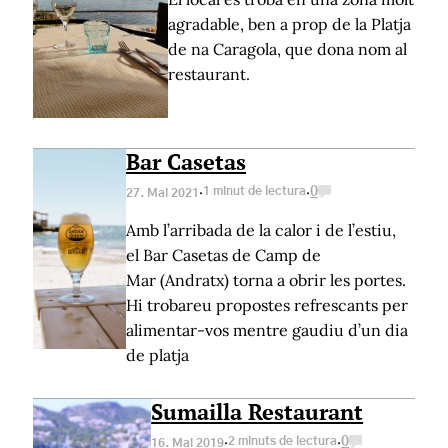
agradable, ben a prop de la Platja
de na Caragola, que dona nom al
restaurant.
Bar Casetas
·
·
1 minut de lectura
0
27. Mai 2021
Amb l’arribada de la calor i de l’estiu,
el Bar Casetas de Camp de
Mar (Andratx) torna a obrir les portes.
Hi trobareu propostes refrescants per
alimentar-vos mentre gaudiu d’un dia
de platja
Sumailla Restaurant
·
·
2 minuts de lectura
0
16. Mai 2019