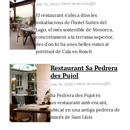
·
·
1 minut de lectura
0
July 19, 2022
El restaurant s’ubica dins les
instal·lacions de l’hotel Suites del
Lago, el més sostenible de Menorca,
concretament a la terrassa superior,
des d’on hi ha unes belles vistes al
portitxol de Cala en Bosch
Restaurant Sa Pedrera
des Pujol
·
·
1 minut de lectura
0
July 16, 2020
Sa Pedrera des Pujol és
un restaurant amb encant,
ubicat en una antiga pedrera de
marès de Sant Lluís