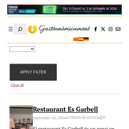
Search
Destacat
Especialitats
Localitats
Preus
per
APPLY FILTER
Clear all
Restaurant Es Garbell
·
·
2 minuts de lectura
0
September 26, 2024
El restaurant Es Garbell és un espai on