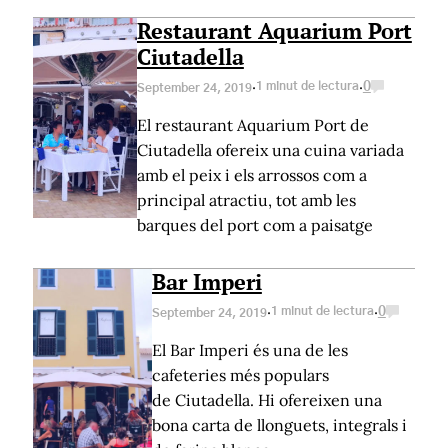
Restaurant Aquarium Port
Ciutadella
·
·
1 minut de lectura
0
September 24, 2019
El restaurant Aquarium Port de
Ciutadella ofereix una cuina variada
amb el peix i els arrossos com a
principal atractiu, tot amb les
barques del port com a paisatge
Bar Imperi
·
·
1 minut de lectura
0
September 24, 2019
El Bar Imperi és una de les
cafeteries més populars
de Ciutadella. Hi ofereixen una
bona carta de llonguets, integrals i