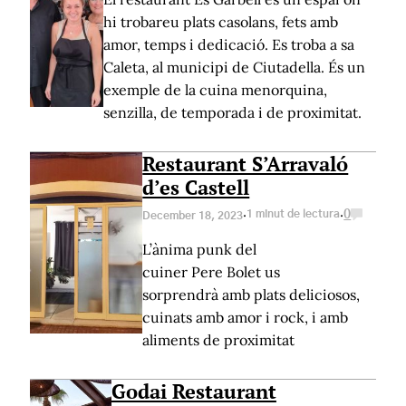
hi trobareu plats casolans, fets amb
amor, temps i dedicació. Es troba a sa
Caleta, al municipi de Ciutadella. És un
exemple de la cuina menorquina,
senzilla, de temporada i de proximitat.
Restaurant S’Arravaló
d’es Castell
·
·
1 minut de lectura
0
December 18, 2023
L’ànima punk del
cuiner Pere Bolet us
sorprendrà amb plats deliciosos,
cuinats amb amor i rock, i amb
aliments de proximitat
Godai Restaurant