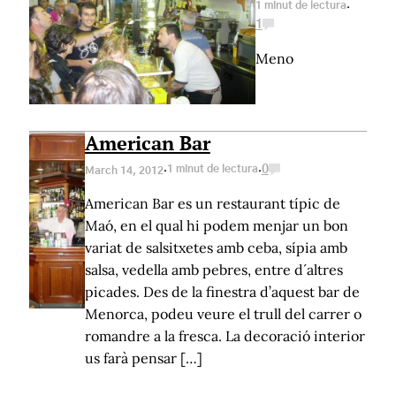
·
1 minut de lectura
1
Meno
American Bar
·
·
1 minut de lectura
0
March 14, 2012
American Bar es un restaurant típic de
Maó, en el qual hi podem menjar un bon
variat de salsitxetes amb ceba, sípia amb
salsa, vedella amb pebres, entre d´altres
picades. Des de la finestra d’aquest bar de
Menorca, podeu veure el trull del carrer o
romandre a la fresca. La decoració interior
us farà pensar […]