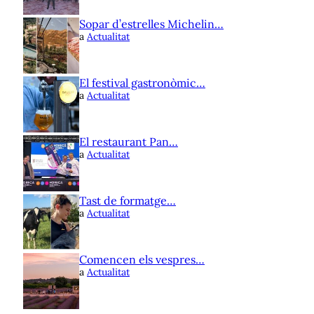
Sopar d’estrelles Michelin…
a
Actualitat
El festival gastronòmic…
a
Actualitat
El restaurant Pan…
a
Actualitat
Tast de formatge…
a
Actualitat
Comencen els vespres…
a
Actualitat