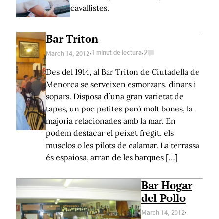
cavallistes.
Bar Triton
·
·
1 minut de lectura
2
March 14, 2012
Des del 1914, al Bar Triton de Ciutadella de
Menorca se serveixen esmorzars, dinars i
sopars. Disposa d´una gran varietat de
tapes, un poc petites però molt bones, la
majoria relacionades amb la mar. En
podem destacar el peixet fregit, els
musclos o les pilots de calamar. La terrassa
és espaiosa, arran de les barques […]
Bar Hogar
del Pollo
·
March 14, 2012