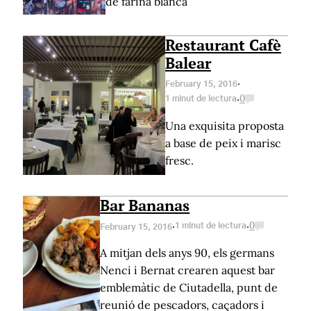
de farina blanca
Restaurant Cafè
Balear
·
February 15, 2016
·
1 minut de lectura
0
Una exquisita proposta
a base de peix i marisc
fresc.
Bar Bananas
·
·
1 minut de lectura
0
February 15, 2016
A mitjan dels anys 90, els germans
Nenci i Bernat crearen aquest bar
emblemàtic de Ciutadella, punt de
reunió de pescadors, caçadors i