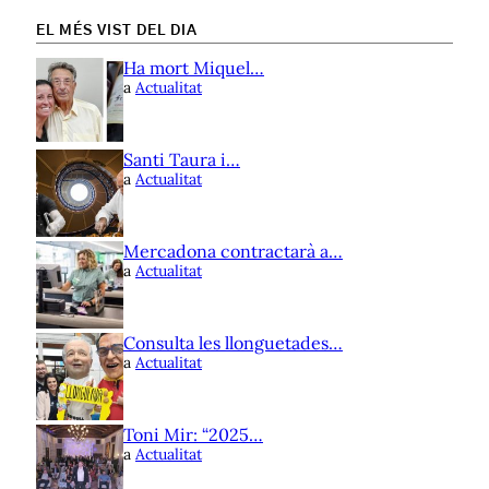
EL MÉS VIST DEL DIA
Ha mort Miquel…
a
Actualitat
Santi Taura i…
a
Actualitat
Mercadona contractarà a…
a
Actualitat
Consulta les llonguetades…
a
Actualitat
Toni Mir: “2025…
a
Actualitat