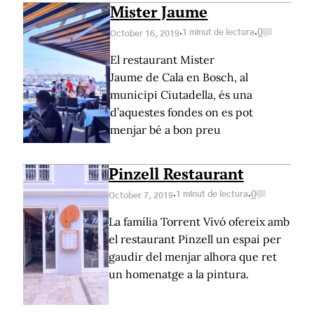
Mister Jaume
·
·
1 minut de lectura
0
October 16, 2019
El restaurant Mister
Jaume de Cala en Bosch, al
municipi Ciutadella, és una
d’aquestes fondes on es pot
menjar bé a bon preu
Pinzell Restaurant
·
·
1 minut de lectura
0
October 7, 2019
La família Torrent Vivó ofereix amb
el restaurant Pinzell un espai per
gaudir del menjar alhora que ret
un homenatge a la pintura.