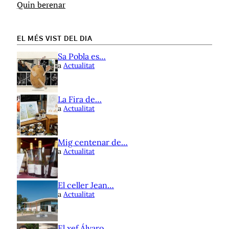
Quin berenar
EL MÉS VIST DEL DIA
Sa Pobla es…
a
Actualitat
La Fira de…
a
Actualitat
Mig centenar de…
a
Actualitat
El celler Jean…
a
Actualitat
El xef Álvaro…