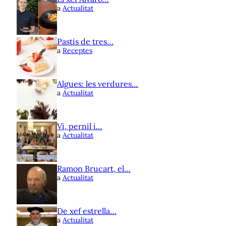
a
Actualitat
Pastís de tres…
a
Receptes
Algues: les verdures…
a
Actualitat
Vi, pernil i…
a
Actualitat
Ramon Brucart, el…
a
Actualitat
De xef estrella…
a
Actualitat