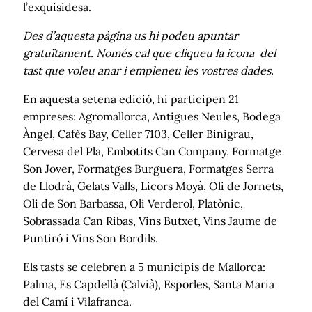
l’exquisidesa.
Des d’aquesta pàgina us hi podeu apuntar
gratuïtament. Només cal que cliqueu la icona
del
tast que voleu anar i empleneu les vostres dades.
En aquesta setena edició, hi participen 21
empreses: Agromallorca, Antigues Neules, Bodega
Àngel, Cafès Bay, Celler 7103, Celler Binigrau,
Cervesa del Pla, Embotits Can Company, Formatge
Son Jover, Formatges Burguera, Formatges Serra
de Llodrà, Gelats Valls, Licors Moyà, Oli de Jornets,
Oli de Son Barbassa, Oli Verderol, Platònic,
Sobrassada Can Ribas, Vins Butxet, Vins Jaume de
Puntiró i Vins Son Bordils.
Els tasts se celebren a 5 municipis de Mallorca:
Palma, Es Capdellà (Calvià), Esporles, Santa Maria
del Camí i Vilafranca.