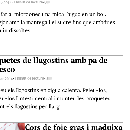
·
·
1 minut de lectura
0
rz 2014
lfar al microones una mica l’aigua en un bol.
ejar amb la mantega i el sucre fins que ambdues
uin dissoltes.
uetes de llagostins amb pa de
esco
·
·
1 minut de lectura
0
uar 2014
eu els llagostins en aigua calenta. Peleu-los,
eu-los l’intestí central i munteu les broquetes
t els llagostins per llarg.
Cors de foie gras i maduixa