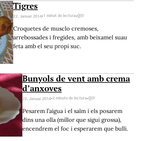
Tigres
·
·
1 minut de lectura
0
22. Januar 2014
Croquetes de musclo cremoses,
arrebossades i fregides, amb beixamel suau
feta amb el seu propi suc.
Bunyols de vent amb crema
d’anxoves
·
·
2 minuts de lectura
0
22. Januar 2014
Pesarem l’aigua i el saïm i els posarem
dins una olla (millor que sigui grossa),
encendrem el foc i esperarem que bulli.