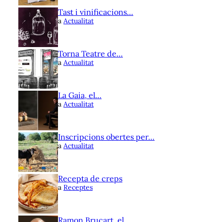
Tast i vinificacions…
a
Actualitat
Torna Teatre de…
a
Actualitat
La Gaia, el…
a
Actualitat
Inscripcions obertes per…
a
Actualitat
Recepta de creps
a
Receptes
Ramon Brucart, el…