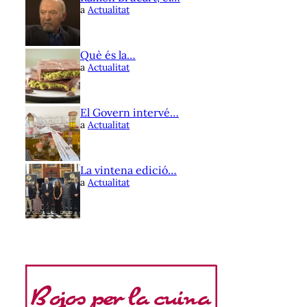
a
Actualitat
Què és la…
a
Actualitat
El Govern intervé…
a
Actualitat
La vintena edició…
a
Actualitat