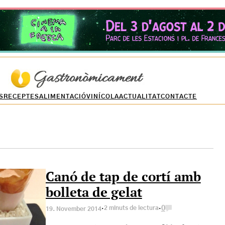
Receptes temátiques
Temps de preparació
S
RECEPTES
ALIMENTACIÓ
VINÍCOLA
ACTUALITAT
CONTACTE
Canó de tap de cortí amb
bolleta de gelat
·
·
2 minuts de lectura
0
19. November 2014