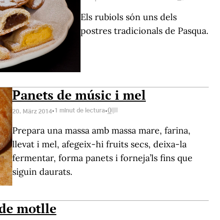
Els rubiols són uns dels
postres tradicionals de Pasqua.
Panets de músic i mel
·
·
1 minut de lectura
0
20. März 2014
Prepara una massa amb massa mare, farina,
llevat i mel, afegeix-hi fruits secs, deixa-la
fermentar, forma panets i forneja’ls fins que
siguin daurats.
de motlle