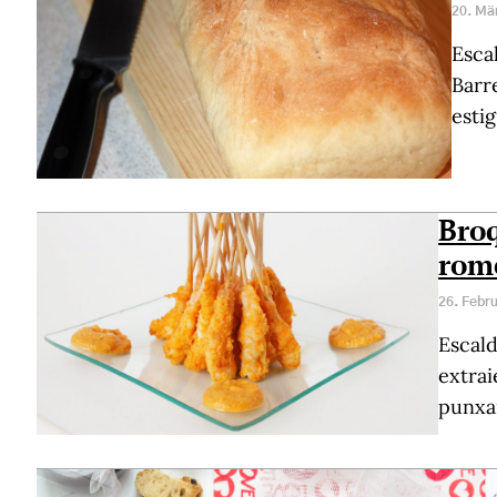
20. Mä
Esca
Barr
estig
Broq
rom
26. Febr
Escald
extrai
punxan