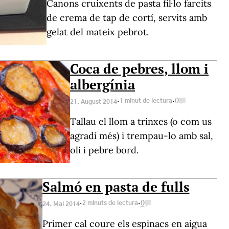
Canons cruixents de pasta fil·lo farcits
de crema de tap de cortí, servits amb
gelat del mateix pebrot.
Coca de pebres, llom i
albergínia
·
·
1 minut de lectura
0
21. August 2014
Tallau el llom a trinxes (o com us
agradi més) i trempau-lo amb sal,
oli i pebre bord.
Salmó en pasta de fulls
·
·
2 minuts de lectura
0
24. Mai 2014
Primer cal coure els espinacs en aigua