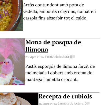
Arròs contundent amb pota de
vedella, embotits i cigrons, cuinat en
cassola fins absorbir tot el caldo.
Mona de pasqua de
llimona
·
·
1 minut de lectura
0
23. April 2014
Pastís esponjós de llimona farcit de
melmelada i cobert amb crema de
mantega i ametlla crocant.
Recepta de rubiols
·
·
2 minuts de lectura
0
16. April 2014