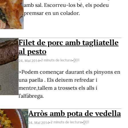
amb sal. Escorreu-los bé, els podeu
premsar en un colador.
Filet de porc amb tagliatelle
al pesto
·
·
2 minuts de lectura
0
24. Mai 2014
>Podem començar daurant els pinyons en
una paella . Els deixem refredar i
mentre,tallem a trossets els alls i
l’alfàbrega.
Arròs amb pota de vedella
·
·
2 minuts de lectura
0
24. Mai 2014