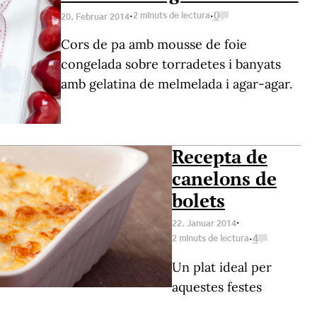
·
·
2 minuts de lectura
0
20. Februar 2014
Cors de pa amb mousse de foie
congelada sobre torradetes i banyats
amb gelatina de melmelada i agar-agar.
Recepta de
canelons de
bolets
·
22. Januar 2014
·
2 minuts de lectura
4
Un plat ideal per
aquestes festes