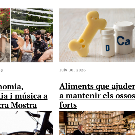
July 30, 2026
26
Aliments que ajude
nomia,
a mantenir els osso
ia i música a
forts
tra Mostra