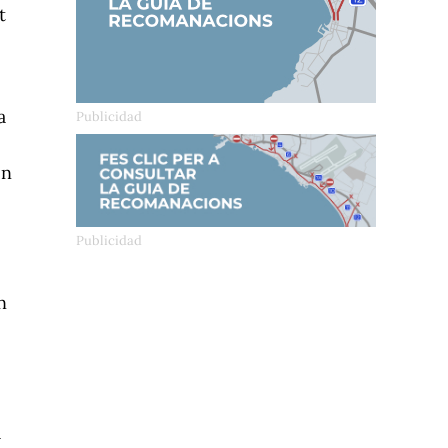
t
a
en
n
a