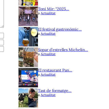
Toni Mir: “2025…
a
Actualitat
El festival gastronòmic…
a
Actualitat
Sopar d’estrelles Michelin…
a
Actualitat
El restaurant Pan…
a
Actualitat
Tast de formatge…
a
Actualitat