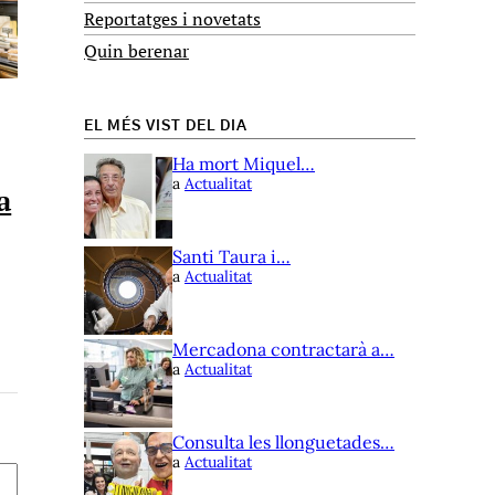
Reportatges i novetats
Quin berenar
EL MÉS VIST DEL DIA
Ha mort Miquel…
a
Actualitat
a
Santi Taura i…
a
Actualitat
Mercadona contractarà a…
a
Actualitat
Consulta les llonguetades…
a
Actualitat