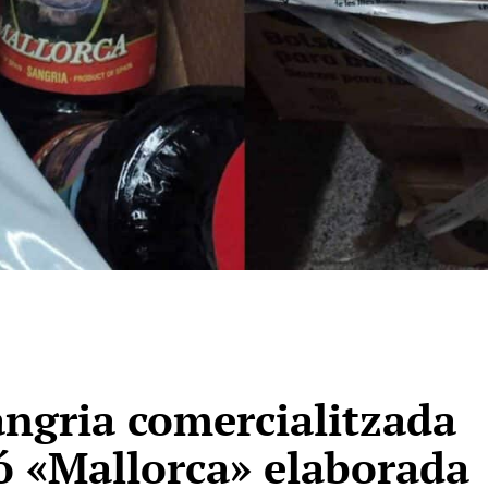
angria comercialitzada
 «Mallorca» elaborada